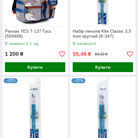
Рюкзак YES T-137 Гусь
Набір пензлів Kite Classic 3,5
(559488)
поні круглий (K-347)
В наявності 1 од.
В наявності
1 200
55,46
₴
₴
69,32 ₴
Купити
Купити
–20%
–20%