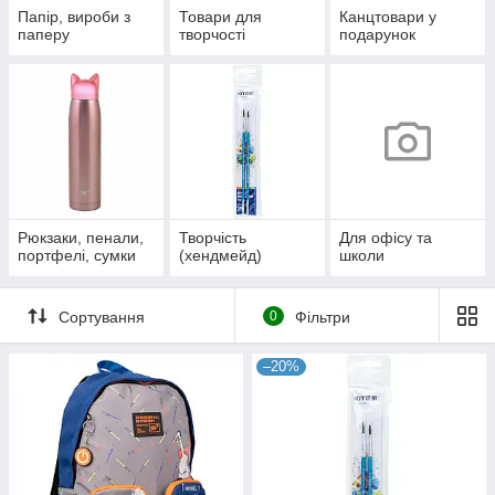
Папір, вироби з
Товари для
Канцтовари у
паперу
творчості
подарунок
Рюкзаки, пенали,
Творчість
Для офісу та
портфелі, сумки
(хендмейд)
школи
Сортування
0
Фільтри
–20%