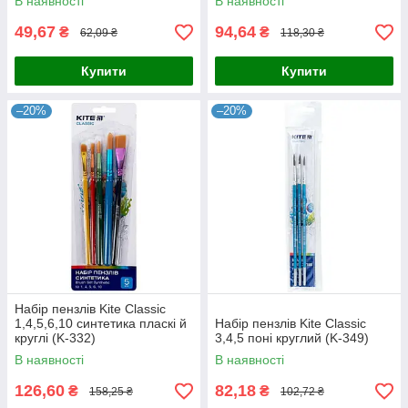
В наявності
В наявності
49,67
94,64
₴
₴
62,09 ₴
118,30 ₴
Купити
Купити
–20%
–20%
Набір пензлів Kite Classic
1,4,5,6,10 синтетика пласкі й
Набір пензлів Kite Classic
круглі (K-332)
3,4,5 поні круглий (K-349)
В наявності
В наявності
126,60
82,18
₴
₴
158,25 ₴
102,72 ₴