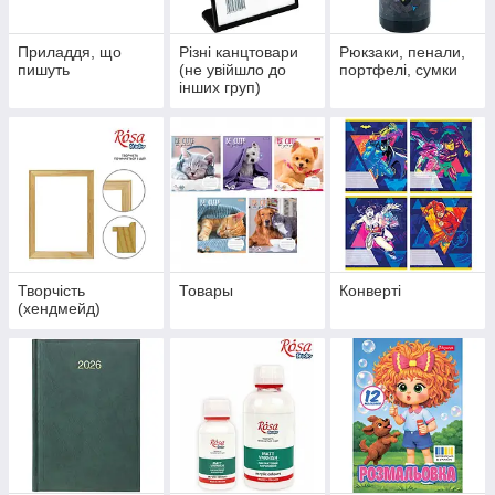
Приладдя, що
Різні канцтовари
Рюкзаки, пенали,
пишуть
(не увійшло до
портфелі, сумки
інших груп)
Творчість
Товары
Конверті
(хендмейд)