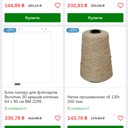
144,89
232,83
₴
₴
181,11 ₴
291,04 ₴
Купити
Купити
–20%
–20%
Блок паперу для фліпчартів
Buromax 30 аркушів клітинка
Нитка прошивочная хб 130г.
64 х 90 см BM.2299
250 текс
В наявності
В наявності
330,78
143,70
₴
₴
413,48 ₴
179,63 ₴