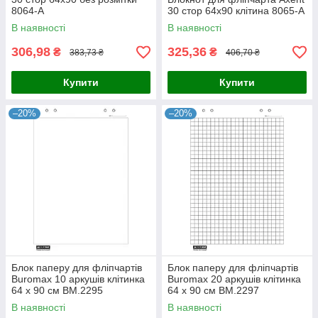
8064-А
30 стор 64х90 клітина 8065-А
В наявності
В наявності
306,98
325,36
₴
₴
383,73 ₴
406,70 ₴
Купити
Купити
–20%
–20%
Блок паперу для фліпчартів
Блок паперу для фліпчартів
Buromax 10 аркушів клітинка
Buromax 20 аркушів клітинка
64 х 90 см BM.2295
64 х 90 см BM.2297
В наявності
В наявності