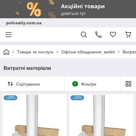
polosatiy.com.ua
Товари та послуги
Офісне обладнання, меблі
Витрат
Витратні матеріали
Сортування
0
Фільтри
–20%
–20%