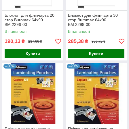
Блокнот для фліпчарта 20
Блокнот для фліпчарта 30
стор Buromax 64х90
стор Buromax 64х90
BM.2296-00
BM.2298-00
В наявності
В наявності
190,13
285,38
₴
₴
237,66 ₴
356,72 ₴
Купити
Купити
–20%
–20%
Плівка для ламінування
Плівка для ламінування