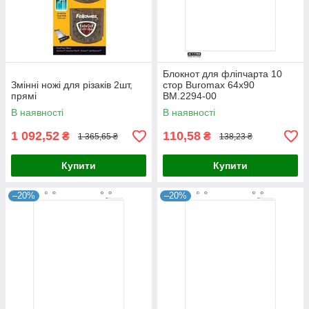
Блокнот для фліпчарта 10
Змінні ножі для різаків 2шт,
стор Buromax 64х90
прямі
BM.2294-00
В наявності
В наявності
1 092,52
110,58
₴
₴
1 365,65 ₴
138,23 ₴
Купити
Купити
–20%
–20%