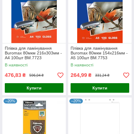
Плівка для ламінування
Плівка для ламінування
Buromax 80мкм 216х303мм -
Buromax 80мкм 154х216мм -
A4 100шт BM.7723
A5 100шт BM.7753
В наявності
В наявності
476,83
264,99
₴
₴
596,04 ₴
331,24 ₴
Купити
Купити
–20%
–20%