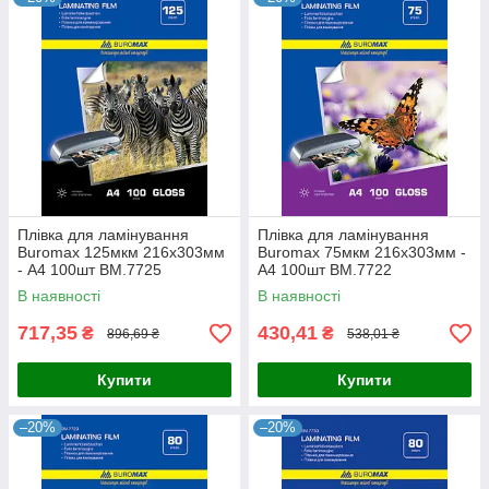
Плівка для ламінування
Плівка для ламінування
Buromax 125мкм 216х303мм
Buromax 75мкм 216х303мм -
- A4 100шт BM.7725
A4 100шт BM.7722
В наявності
В наявності
717,35
430,41
₴
₴
896,69 ₴
538,01 ₴
Купити
Купити
–20%
–20%