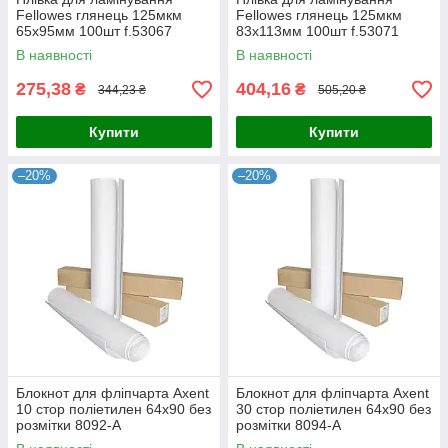
Fellowes глянець 125мкм
Fellowes глянець 125мкм
65х95мм 100шт f.53067
83х113мм 100шт f.53071
В наявності
В наявності
275,38
404,16
₴
₴
344,23 ₴
505,20 ₴
Купити
Купити
–20%
–20%
Блокнот для фліпчарта Axent
Блокнот для фліпчарта Axent
10 стор поліетилен 64х90 без
30 стор поліетилен 64х90 без
розмітки 8092-A
розмітки 8094-A