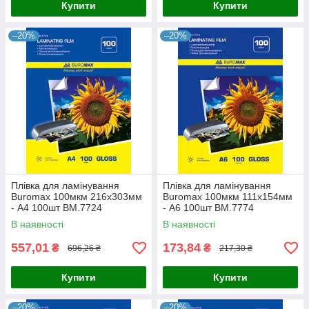
Купити
Купити
–20%
–20%
Плівка для ламінування
Плівка для ламінування
Buromax 100мкм 216х303мм
Buromax 100мкм 111х154мм
- A4 100шт BM.7724
- A6 100шт BM.7774
В наявності
В наявності
557,01
173,84
₴
₴
696,26 ₴
217,30 ₴
Купити
Купити
–20%
–20%