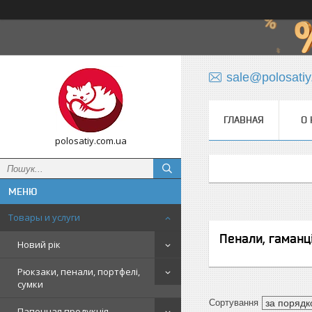
sale@polosati
ГЛАВНАЯ
О 
polosatiy.com.ua
Товары и услуги
Пенали, гаманц
Новий рік
Рюкзаки, пенали, портфелі,
сумки
Папочная продукція