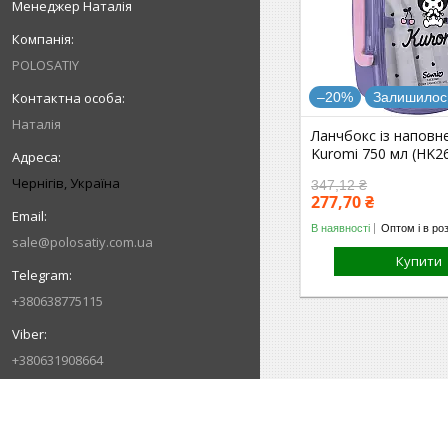
Менеджер Наталія
POLOSATIY
–20%
Залишилось
Наталія
Ланчбокс із наповн
Kuromi 750 мл (HK26
Чернігів, Україна
347,12 ₴
277,70 ₴
В наявності
Оптом і в ро
sale@polosatiy.com.ua
Купити
+380638775115
+380631908664