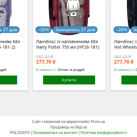
 27 днів
–20%
Залишилось 27 днів
–20%
З
енням Kite
Ланчбокс із наповненням Kite
Ланчбокс і
-181-2)
Harry Potter 750 мл (HP26-181)
Hot Wheels
347,12 ₴
347,12 ₴
277,70 ₴
277,70 ₴
здріб
В наявності
Оптом і в роздріб
В наявності
Купити
Сайт створений на маркетплейсі
Prom.ua
Продавець на Bigl.ua
POLOSATIY |
Поскаржитися на контент
|
Політика конфіденційності