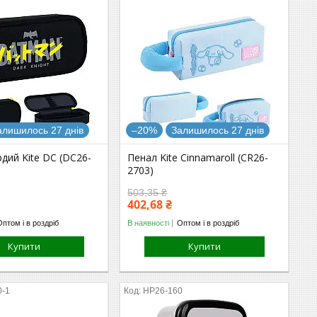
алишилось 27 днів
–20%
Залишилось 27 днів
дий Kite DC (DC26-
Пенал Kite Cinnamaroll (CR26-
2703)
503,35 ₴
402,68 ₴
Оптом і в роздріб
В наявності
Оптом і в роздріб
Купити
Купити
0-1
HP26-160