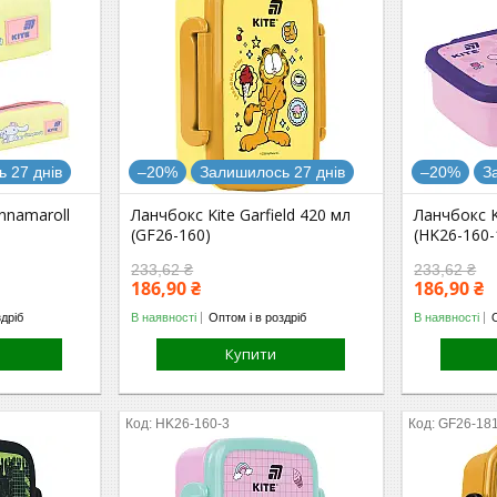
 27 днів
–20%
Залишилось 27 днів
–20%
З
innamaroll
Ланчбокс Kite Garfield 420 мл
Ланчбокс Ki
(GF26-160)
(HK26-160-
233,62 ₴
233,62 ₴
186,90 ₴
186,90 ₴
здріб
В наявності
Оптом і в роздріб
В наявності
Купити
HK26-160-3
GF26-18