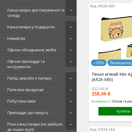
AR26-680
Канцтовари для пакування та
складу
Канцтовари у подарунок
Новий рік
Офісне обладнання, меблі
Офісне приладдя та
–20%
Залишилось
інструменти
Пенал м'який Kite A
Папір, вироби з паперу
(AR26-680)
322,58 ₴
Папкова продукція
258,06 ₴
Побутова хімія
В наявності
Оптом і в ро
Купити
Приладдя, що пишуть
Різні канцтовари (не увійшло
до інших груп)
CR26-163