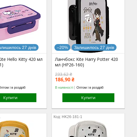
алишилось 27 днів
–20%
Залишилось 27 днів
te Hello Kitty 420 мл
Ланчбокс Kite Harry Potter 420
1)
мл (HP26-160)
233,62 ₴
186,90 ₴
Оптом і в роздріб
В наявності
Оптом і в роздріб
Купити
Купити
1
HK26-181-1