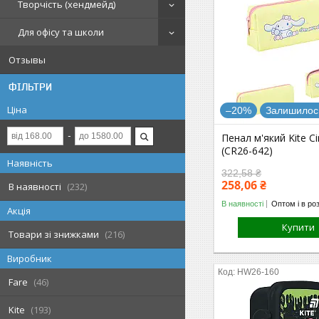
Творчість (хендмейд)
Для офісу та школи
Отзывы
ФІЛЬТРИ
Ціна
–20%
Залишилось
Пенал м'який Kite C
(CR26-642)
Наявність
322,58 ₴
258,06 ₴
В наявності
232
В наявності
Оптом і в ро
Акція
Купити
Товари зі знижками
216
Виробник
HW26-160
Fare
46
Kite
193