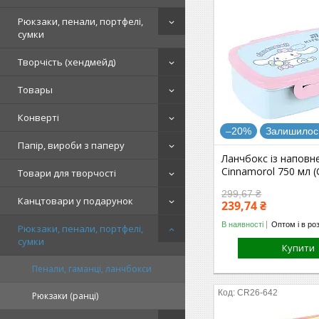
Рюкзаки, пенали, портфелі,
сумки
Творчість (хендмейд)
Товары
Конверті
–20%
Залишилось
Папір, вироби з паперу
Ланчбокс із наповн
Cinnamorol 750 мл (
Товари для творчості
299,67 ₴
Канцтовари у подарунок
239,74 ₴
В наявності
Оптом і в ро
Рюкзаки, пенали, портфелі,
сумки
Купити
Пенали, гаманці, ланчбокси
CR26-642
Рюкзаки (ранці)