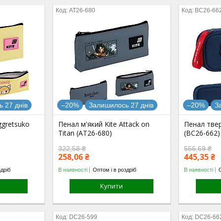
AT26-680
BC26-66
 27 днів
–20%
Залишилось 27 днів
–20%
З
ggretsuko
Пенал м'який Kite Attack on
Пенал твер
Titan (AT26-680)
(BC26-662)
322,58 ₴
556,69 ₴
258,06 ₴
445,35 ₴
здріб
В наявності
Оптом і в роздріб
В наявності
Купити
DC26-599
DC26-66