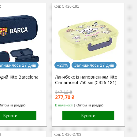
2
CR26-181
алишилось 27 днів
–20%
Залишилось 27 днів
дий Kite Barcelona
Ланчбокс із наповненням Kite
Cinnamorol 750 мл (CR26-181)
347,12 ₴
277,70 ₴
Оптом і в роздріб
В наявності
Оптом і в роздріб
Купити
Купити
2
CR26-2703