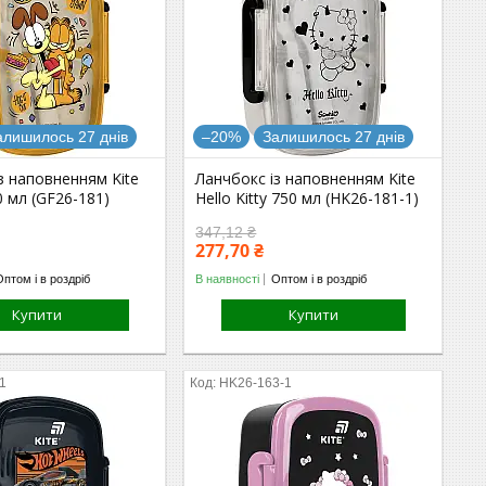
алишилось 27 днів
–20%
Залишилось 27 днів
з наповненням Kite
Ланчбокс із наповненням Kite
0 мл (GF26-181)
Hello Kitty 750 мл (HK26-181-1)
347,12 ₴
277,70 ₴
Оптом і в роздріб
В наявності
Оптом і в роздріб
Купити
Купити
1
HK26-163-1