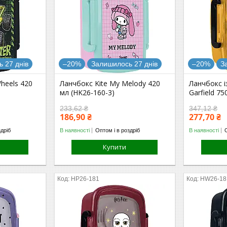
 27 днів
–20%
Залишилось 27 днів
–20%
З
heels 420
Ланчбокс Kite My Melody 420
Ланчбокс і
мл (HK26-160-3)
Garfield 75
233,62 ₴
347,12 ₴
186,90 ₴
277,70 ₴
здріб
В наявності
Оптом і в роздріб
В наявності
Купити
HP26-181
HW26-18