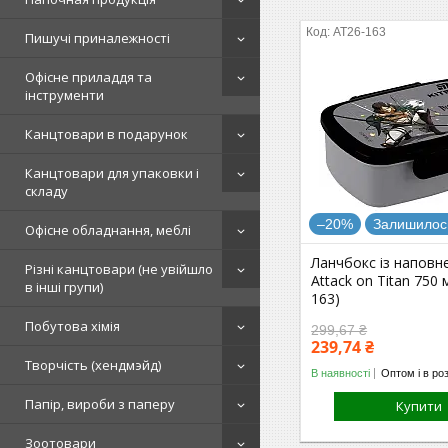
AT26-163
Пишучі приналежності
Офісне приладдя та
інструменти
Канцтовари в подарунок
Канцтовари для упаковки і
складу
–20%
Залишилось
Офісне обладнання, меблі
Ланчбокс із наповн
Різні канцтовари (не увійшло
Attack on Titan 750 
в інші групи)
163)
Побутова хімія
299,67 ₴
239,74 ₴
Творчість (хендмэйд)
В наявності
Оптом і в ро
Папір, вироби з паперу
Купити
Зоотовари