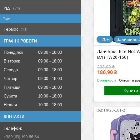
YES
74
Тип
Термос
11
–20%
Залишилось
ГРАФІК РОБОТИ
Ланчбокс Kite Hot W
Понеділок
09:00
18:00
мл (HW26-160)
Вівторок
09:00
18:00
233,62 ₴
Середа
09:00
18:00
186,90 ₴
Четвер
09:00
18:00
В наявності
Оптом і в ро
Пʼятниця
09:00
18:00
Купити
Субота
10:00
18:00
Неділя
10:00
18:00
HK26-181-2
КОНТАКТИ
+380 (63) 190-86-64