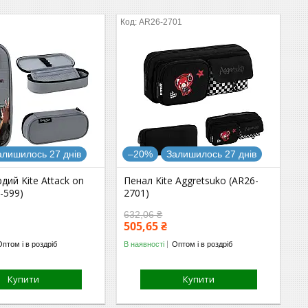
9
AR26-2701
алишилось 27 днів
–20%
Залишилось 27 днів
дий Kite Attack on
Пенал Kite Aggretsuko (AR26-
6-599)
2701)
632,06 ₴
505,65 ₴
Оптом і в роздріб
В наявності
Оптом і в роздріб
Купити
Купити