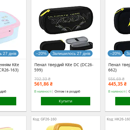
 27 днів
–20%
Залишилось 27 днів
–20%
З
енням Kite
Пенал твердий Kite DC (DC26-
Пенал твер
CR26-163)
599)
662)
702,33 ₴
556,69 ₴
561,86 ₴
445,35 ₴
здріб
В наявності
Оптом і в роздріб
В наявності
Купити
GF26-160
HK26-16