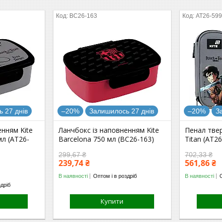
BC26-163
AT26-59
 27 днів
–20%
Залишилось 27 днів
–20%
З
енням Kite
Ланчбокс із наповненням Kite
Пенал твер
мл (AT26-
Barcelona 750 мл (BC26-163)
Titan (AT2
299,67 ₴
702,33 ₴
239,74 ₴
561,86 ₴
В наявності
Оптом і в роздріб
В наявності
здріб
Купити