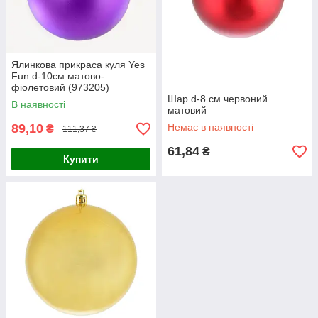
Ялинкова прикраса куля Yes
Fun d-10см матово-
фіолетовий (973205)
Шар d-8 см червоний
В наявності
матовий
89,10
Немає в наявності
₴
111,37 ₴
61,84
₴
Купити