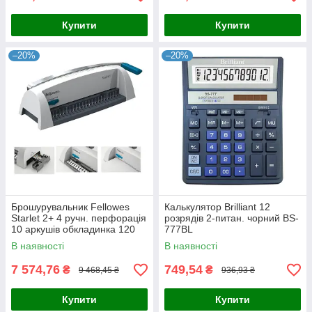
Купити
Купити
–20%
–20%
Брошурувальник Fellowes
Калькулятор Brilliant 12
Starlet 2+ 4 ручн. перфорація
розрядів 2-питан. чорний BS-
10 аркушів обкладинка 120
777ВL
аркушів f.B5227901
В наявності
В наявності
7 574,76
749,54
₴
₴
9 468,45 ₴
936,93 ₴
Купити
Купити