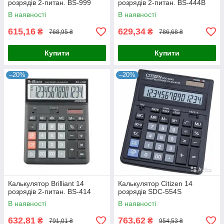
розрядів 2-питан. BS-999
розрядів 2-питан. BS-444B
В наявності
В наявності
615,16
629,34
₴
₴
768,95 ₴
786,68 ₴
Купити
Купити
–20%
–20%
Калькулятор Brilliant 14
Калькулятор Citizen 14
розрядів 2-питан. BS-414
розрядів SDC-554S
В наявності
В наявності
632,81
763,62
₴
₴
791,01 ₴
954,53 ₴