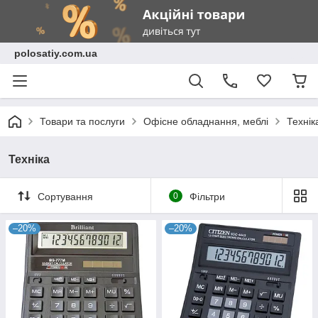
polosatiy.com.ua
Товари та послуги
Офісне обладнання, меблі
Технік
Техніка
Сортування
0
Фільтри
–20%
–20%