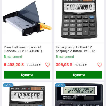
Різак Fellowes Fusion A4
Калькулятор Brilliant 12
шабельний (f.R5410801)
розрядів 2-питан. BS-212
В наявності
В наявності
6 498,20
395,93
₴
₴
8 122,75 ₴
494,91 ₴
Купити
Купити
–20%
–20%