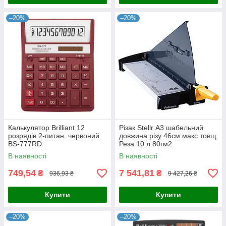
–20%
–20%
Калькулятор Brilliant 12
Різак Stellr А3 шабельний
розрядів 2-питан. червоний
довжина різу 46см макс товщ
BS-777RD
Реза 10 л 80гм2
В наявності
В наявності
749,54
7 541,81
₴
₴
936,93 ₴
9 427,26 ₴
Купити
Купити
–20%
–20%