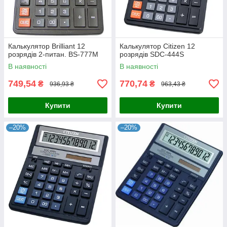
Калькулятор Brilliant 12
Калькулятор Citizen 12
розрядів 2-питан. BS-777M
розрядів SDC-444S
В наявності
В наявності
749,54
770,74
₴
₴
936,93 ₴
963,43 ₴
Купити
Купити
–20%
–20%