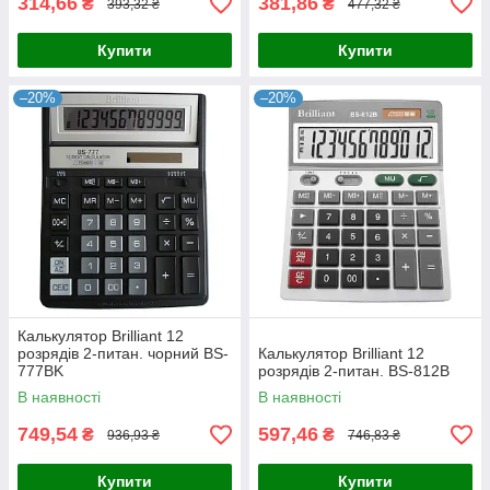
314,66
381,86
₴
₴
393,32 ₴
477,32 ₴
Купити
Купити
–20%
–20%
Калькулятор Brilliant 12
розрядів 2-питан. чорний BS-
Калькулятор Brilliant 12
777BK
розрядів 2-питан. BS-812В
В наявності
В наявності
749,54
597,46
₴
₴
936,93 ₴
746,83 ₴
Купити
Купити