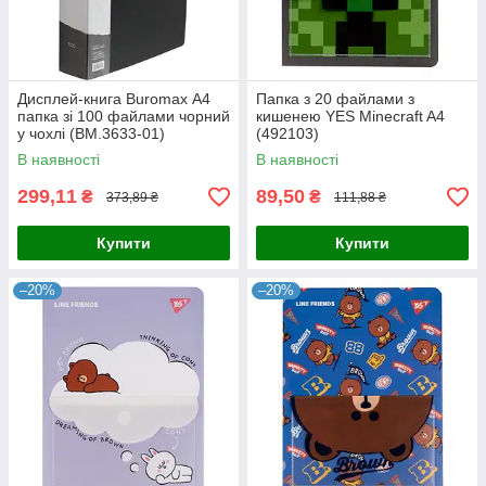
Дисплей-книга Buromax А4
Папка з 20 файлами з
папка зі 100 файлами чорний
кишенею YES Minecraft A4
у чохлі (BM.3633-01)
(492103)
В наявності
В наявності
299,11
89,50
₴
₴
373,89 ₴
111,88 ₴
Купити
Купити
–20%
–20%