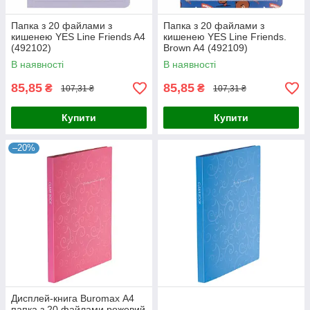
Папка з 20 файлами з
Папка з 20 файлами з
кишенею YES Line Friends A4
кишенею YES Line Friends.
(492102)
Brown A4 (492109)
В наявності
В наявності
85,85
85,85
₴
₴
107,31 ₴
107,31 ₴
Купити
Купити
–20%
Дисплей-книга Buromax А4
папка з 20 файлами рожевий