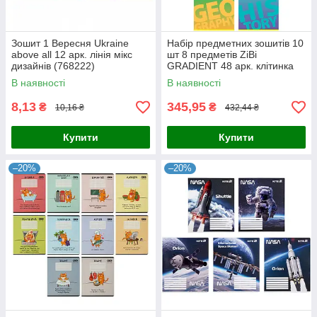
Зошит 1 Вересня Ukraine
Набір предметних зошитів 10
above all 12 арк. лінія мікс
шт 8 предметів ZiBi
дизайнів (768222)
GRADIENT 48 арк. клітинка
структ. лак + вибір. УФ-лак
В наявності
В наявності
8,13
345,95
₴
₴
10,16 ₴
432,44 ₴
Купити
Купити
–20%
–20%