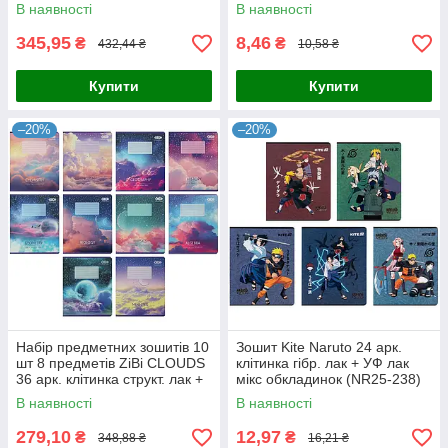
УФ-лак (ZB.1703-99)
В наявності
В наявності
345,95
8,46
₴
₴
432,44 ₴
10,58 ₴
Купити
Купити
–20%
–20%
Набір предметних зошитів 10
Зошит Kite Naruto 24 арк.
шт 8 предметів ZiBi CLOUDS
клітинка гібр. лак + УФ лак
36 арк. клітинка структ. лак +
мікс обкладинок (NR25-238)
вибір. УФ-лак
В наявності
В наявності
279,10
12,97
₴
₴
348,88 ₴
16,21 ₴