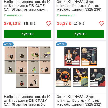
Набір предметних зошитів 10
Зошит Kite NASA 18 арк.
шт 8 предметів ZiBi CUTE
клітинка гібр. лак + УФ лак
CAT 36 арк. клітинка структ.
мікс обкладинок (NS25-236)
лак + вибір. УФ-лак
В наявності
В наявності
279,10
10,37
₴
₴
348,88 ₴
12,96 ₴
Купити
Купити
–20%
–20%
Набір предметних зошитів 10
Зошит Kite NASA 12 арк.
шт 8 предметів ZiBi CRAZY
клітинка гібр. лак + УФ лак
CAT 48 арк. клітинка вибір.
мікс обкладинок (NS25-232)