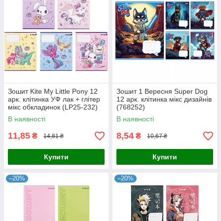
Зошит Kite My Little Pony 12
Зошит 1 Вересня Super Dog
арк. клітинка УФ лак + глітер
12 арк. клітинка мікс дизайнів
мікс обкладинок (LP25-232)
(768252)
В наявності
В наявності
11,85
8,54
₴
₴
14,81 ₴
10,67 ₴
Купити
Купити
–20%
–20%