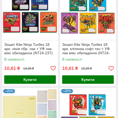
Зошит Kite Ninja Turtles 18
Зошит Kite Ninja Turtles 18
арк. лінія гібр. лак + УФ лак
арк. клітинка софт тач + УФ
мікс обкладинок (NT24-237)
лак мікс обкладинок (NT24-
236)
В наявності
В наявності
10,61
10,61
₴
₴
13,26 ₴
13,26 ₴
Купити
Купити
–20%
–20%