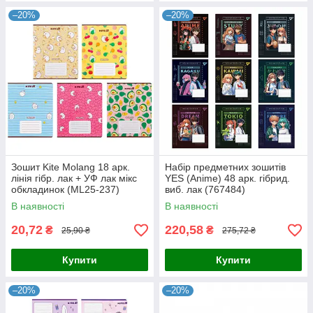
–20%
–20%
Зошит Kite Molang 18 арк.
Набір предметних зошитів
лінія гібр. лак + УФ лак мікс
YES (Anime) 48 арк. гібрид.
обкладинок (ML25-237)
виб. лак (767484)
В наявності
В наявності
20,72
220,58
₴
₴
25,90 ₴
275,72 ₴
Купити
Купити
–20%
–20%