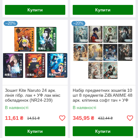
Купити
Купити
–20%
–20%
Зошит Kite Naruto 24 арк.
Набір предметних зошитів 10
лінія гібр. лак + УФ лак мікс
шт 8 предметів ZiBi ANIME 48
обкладинок (NR24-239)
арк. клітинка софт тач + УФ
лак (ZB.1704-99)
В наявності
В наявності
11,61
345,95
₴
₴
14,51 ₴
432,44 ₴
Купити
Купити