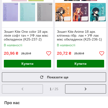
Зошит Kite One color 18 арк.
Зошит Kite Anime 18 арк.
лінія софт тач + УФ лак мікс
клітинка гібр. лак + УФ лак
обкладинок (K25-237-2)
мікс обкладинок (K25-236-1)
В наявності
В наявності
20,96
20,72
₴
₴
26,20 ₴
25,90 ₴
Купити
Купити
Показати ще
1
/ 25
Про нас