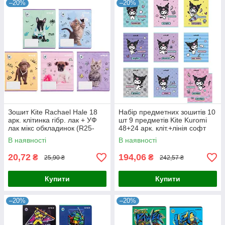
–20%
–20%
Зошит Kite Rachael Hale 18
Набір предметних зошитів 10
арк. клітинка гібр. лак + УФ
шт 9 предметів Kite Kuromi
лак мікс обкладинок (R25-
48+24 арк. кліт.+лінія софт
236)
тач + УФ лак (hk25-240-1-9)
В наявності
В наявності
20,72
194,06
₴
₴
25,90 ₴
242,57 ₴
Купити
Купити
–20%
–20%