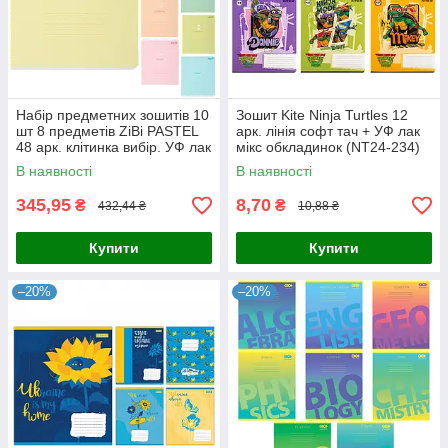
Набір предметних зошитів 10
Зошит Kite Ninja Turtles 12
шт 8 предметів ZiBi PASTEL
арк. лінія софт тач + УФ лак
48 арк. клітинка вибір. УФ лак
мікс обкладинок (NT24-234)
+ тисн. фольгою
В наявності
В наявності
345,95
8,70
₴
₴
432,44 ₴
10,88 ₴
Купити
Купити
–20%
–20%