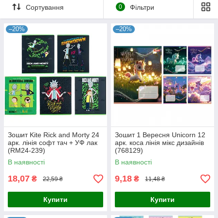
Сортування
0
Фільтри
–20%
–20%
Зошит Kite Rick and Morty 24
Зошит 1 Вересня Unicorn 12
арк. лінія софт тач + УФ лак
арк. коса лінія мікс дизайнів
(RM24-239)
(768129)
В наявності
В наявності
18,07
9,18
₴
₴
22,59 ₴
11,48 ₴
Купити
Купити