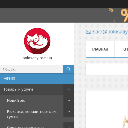
sale@polosati
ГЛАВНАЯ
О 
polosatiy.com.ua
Товары и услуги
Новий рік
Рюкзаки, пенали, портфелі,
сумки
Папочная продукція