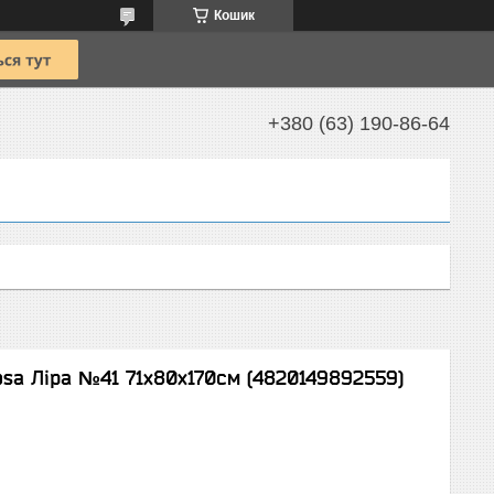
Кошик
+380 (63) 190-86-64
osa Ліра №41 71х80х170см (4820149892559)