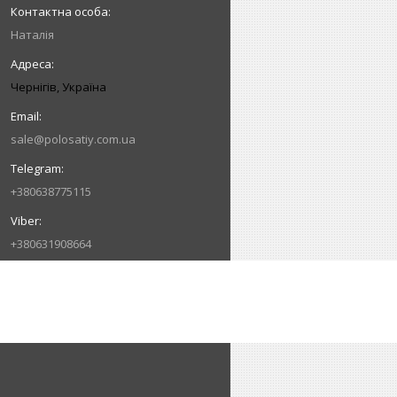
Наталія
Чернігів, Україна
sale@polosatiy.com.ua
+380638775115
+380631908664