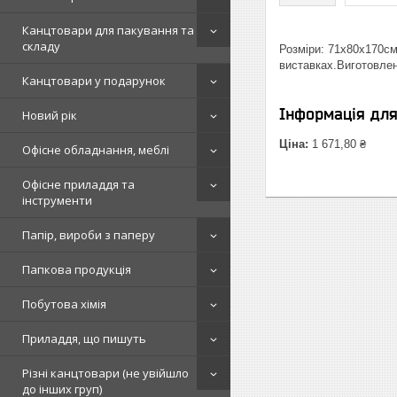
Канцтовари для пакування та
складу
Розміри: 71х80х170см
виставках.Виготовлен
Канцтовари у подарунок
Інформація дл
Новий рік
Ціна:
1 671,80 ₴
Офісне обладнання, меблі
Офісне приладдя та
інструменти
Папір, вироби з паперу
Папкова продукція
Побутова хімія
Приладдя, що пишуть
Різні канцтовари (не увійшло
до інших груп)