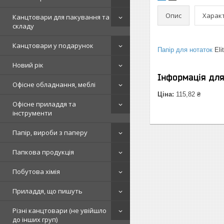
Опис
Харак
Канцтовари для пакування та
складу
Канцтовари у подарунок
Папір для нотаток
Eli
Новий рік
Інформація дл
Офісне обладнання, меблі
Ціна:
115,82 ₴
Офісне приладдя та
інструменти
Папір, вироби з паперу
Папкова продукція
Побутова хімія
Приладдя, що пишуть
Різні канцтовари (не увійшло
до інших груп)