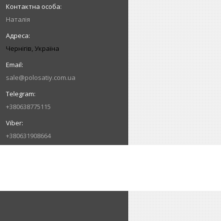
Наталія
Чернігів, Україна
sale@polosatiy.com.ua
+380638775115
+380631908664