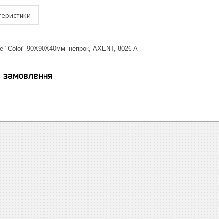
теристики
te "Color" 90Х90Х40мм, непрок, AXENT, 8026-А
я замовлення