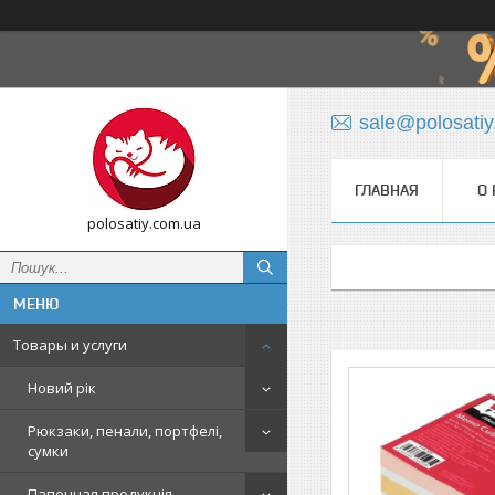
sale@polosati
ГЛАВНАЯ
О 
polosatiy.com.ua
Товары и услуги
Новий рік
Рюкзаки, пенали, портфелі,
сумки
Папочная продукція