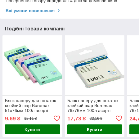
Повернення товару впродовж 14 днів за домовленістю
Всі умови повернення
Подібні товари компанії
Блок паперу для нотаток
Блок паперу для нотаток
Блок
клейкий шар Buromax
клейкий шар Buromax
клей
51х76мм 100л асорті
76х76мм 100л асорті
76х1
кольорів BM.2311-99
кольорів пастель
коль
9,69
17,73
24,
₴
₴
12,11 ₴
22,16 ₴
BM.2312-10
Купити
Купити