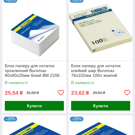
–20%
–20%
Блок паперу для нотаток
Блок паперу для нотаток
проклеєний Buromax
клейкий шар Buromax
80х80х20мм білий BM.2206
76х102мм 100л жовтий
BM.2313-01
В наявності
В наявності
25,54
23,62
₴
₴
31,92 ₴
29,52 ₴
Купити
Купити
–20%
–20%