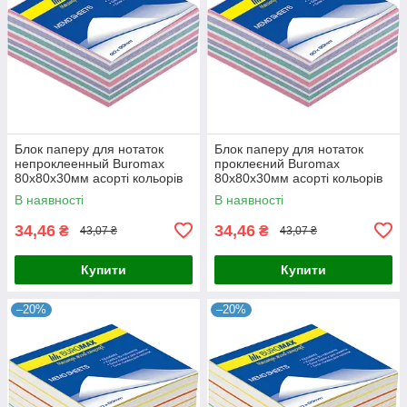
Блок паперу для нотаток
Блок паперу для нотаток
непроклеенный Buromax
проклеєний Buromax
80х80х30мм асорті кольорів
80х80х30мм асорті кольорів
BM.2253
BM.2252
В наявності
В наявності
34,46
34,46
₴
₴
43,07 ₴
43,07 ₴
Купити
Купити
–20%
–20%