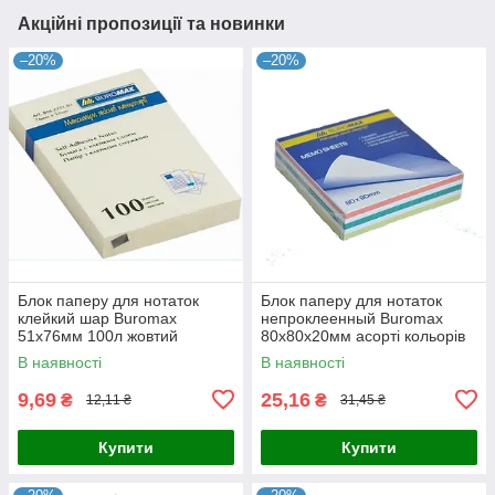
Акційні пропозиції та новинки
–20%
–20%
Блок паперу для нотаток
Блок паперу для нотаток
клейкий шар Buromax
непроклеенный Buromax
51х76мм 100л жовтий
80х80х20мм асорті кольорів
BM.2311-01
BM.2255
В наявності
В наявності
9,69
25,16
₴
₴
12,11 ₴
31,45 ₴
Купити
Купити