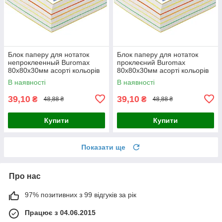
Блок паперу для нотаток
Блок паперу для нотаток
непроклеенный Buromax
проклеєний Buromax
80х80х30мм асорті кольорів
80х80х30мм асорті кольорів
BM.2233
BM.2232
В наявності
В наявності
39,10
39,10
₴
₴
48,88 ₴
48,88 ₴
Купити
Купити
Показати ще
Про нас
97% позитивних з 99 відгуків за рік
Працює з 04.06.2015