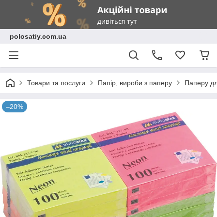
polosatiy.com.ua
Товари та послуги
Папір, вироби з паперу
Паперу дл
–20%