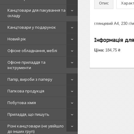
Опис
Харак
Канцтовари для пакування та
складу
глянцевий А4, 230 г/м
Канцтовари у подарунок
Новий рік
Інформація дл
Офісне обладнання, меблі
Ціна:
184,75 ₴
Офісне приладдя та
інструменти
Папір, вироби з паперу
Папкова продукція
Побутова хімія
Приладдя, що пишуть
Різні канцтовари (не увійшло
до інших груп)