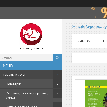
sale@polosati
ГЛАВНАЯ
О 
polosatiy.com.ua
Товары и услуги
Новий рік
Рюкзаки, пенали, портфелі,
сумки
Папочная продукція