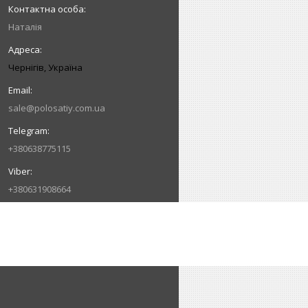
Наталія
Чернігів, Україна
sale@polosatiy.com.ua
+380638775115
+380631908664