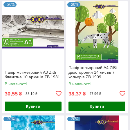
–20%
–20%
Папір кольоровий А4 ZiBi
Папір міліметровий А3 ZiBi
двостороння 14 листів 7
блакитна 10 аркушів ZB.1931
кольорів ZB.1909
В наявності
В наявності
30,55
38,37
₴
₴
38,19 ₴
47,96 ₴
Купити
Купити
–20%
–20%