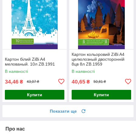
Картон кольоровий ZiBi A4
Картон білий ZiBi A4
целюлозный двосторонній
мелованый. 10л ZB.1991
8цв 8л ZB.1959
В наявності
В наявності
34,46
40,65
₴
₴
43,07 ₴
50,81 ₴
Купити
Купити
Показати ще
Про нас