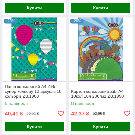
Купити
Купити
–20%
–20%
Папір кольоровий А4 ZiBi
супер кольору 10 аркушів 10
Картон кольоровий ZiBi A4
кольорів ZB.1908
10кол 10л 230гм2 ZB.1950
В наявності
В наявності
40,41
42,37
₴
₴
50,51 ₴
52,96 ₴
Купити
Купити