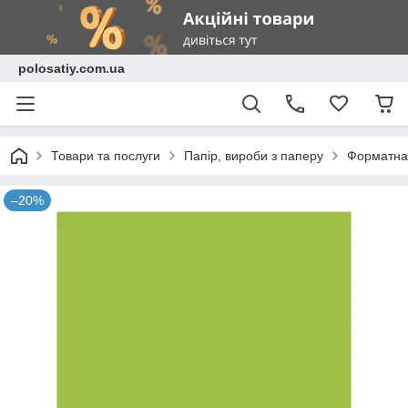
polosatiy.com.ua
Товари та послуги
Папір, вироби з паперу
Форматна 
–20%