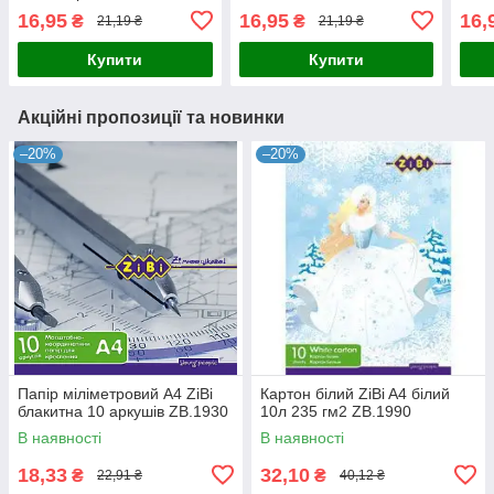
300г\м2 4823064988994
300г\м2 4823064958744
300г
16,95
16,95
16,
₴
₴
21,19 ₴
21,19 ₴
Купити
Купити
Акційні пропозиції та новинки
–20%
–20%
Папір міліметровий А4 ZiBi
Картон білий ZiBi A4 білий
блакитна 10 аркушів ZB.1930
10л 235 гм2 ZB.1990
В наявності
В наявності
18,33
32,10
₴
₴
22,91 ₴
40,12 ₴