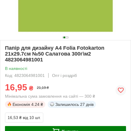
Папір для дизайну A4 Folia Fotokarton
21x29.7см №50 Салатова 300г\м2
4823064981001
В наявності
Код: 4823064981001
Опт і роздріб
16,95
₴
21,19 ₴
Мінімальна сума замовлення на сайті — 300 ₴
Економія
4.24 ₴
Залишилось
27 днів
16,53 ₴
від 10 шт.