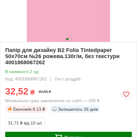
Папір для дизайну В2 Folia Tintedpaper
50х70см №26 рожева.130г/м, без текстури
4001868067262
В наявності 2 од.
Код: 4001868067262
Опт і роздріб
32,52
₴
40,65 ₴
Мінімальна сума замовлення на сайті — 300 ₴
Економія
8.13 ₴
Залишилось
26 днів
31,71 ₴
від 10 шт.