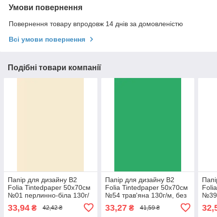
Умови повернення
Повернення товару впродовж 14 днів за домовленістю
Всі умови повернення
Подібні товари компанії
Папір для дизайну В2
Папір для дизайну В2
Папі
Folia Tintedpaper 50х70см
Folia Tintedpaper 50х70см
Foli
№01 перлинно-біла 130г/
№54 трав'яна 130г/м, без
№39 
м, без текстури
текстури 4001868067545
130г
33,94
33,27
32,
₴
₴
42,42 ₴
41,59 ₴
4001868067019
400