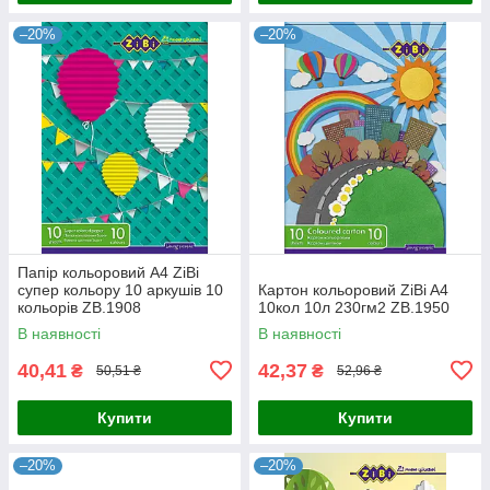
–20%
–20%
Папір кольоровий А4 ZiBi
супер кольору 10 аркушів 10
Картон кольоровий ZiBi A4
кольорів ZB.1908
10кол 10л 230гм2 ZB.1950
В наявності
В наявності
40,41
42,37
₴
₴
50,51 ₴
52,96 ₴
Купити
Купити
–20%
–20%