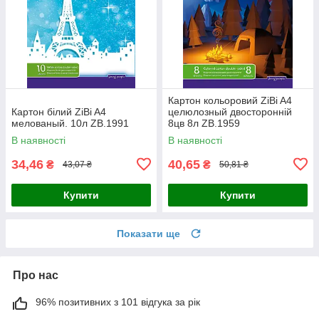
Картон кольоровий ZiBi A4
Картон білий ZiBi A4
целюлозный двосторонній
мелованый. 10л ZB.1991
8цв 8л ZB.1959
В наявності
В наявності
34,46
40,65
₴
₴
43,07 ₴
50,81 ₴
Купити
Купити
Показати ще
Про нас
96% позитивних з 101 відгука за рік