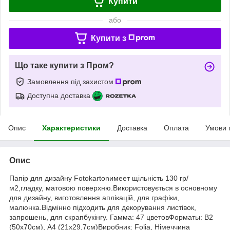
Купити
або
Купити з
Що таке купити з Пром?
Замовлення під захистом
Доступна доставка
Опис
Характеристики
Доставка
Оплата
Умови 
Опис
Папір для дизайну Fotokartonимеет щільність 130 гр/
м2,гладку, матовою поверхню.Використовується в основному
для дизайну, виготовлення аплікацій, для графіки,
малюнка.Відмінно підходить для декорування листівок,
запрошень, для скрапбукінгу. Гамма: 47 цветовФорматы: В2
(50х70см), А4 (21х29,7см)Виробник: Folia, Німеччина