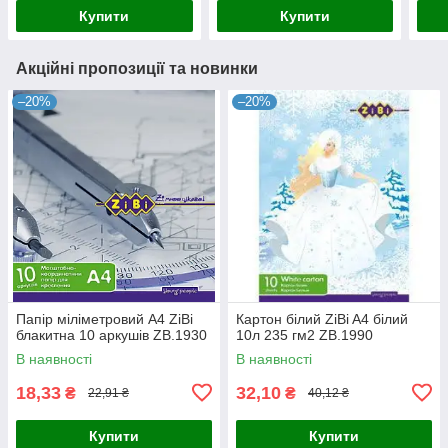
Купити
Купити
Акційні пропозиції та новинки
–20%
–20%
Папір міліметровий А4 ZiBi
Картон білий ZiBi A4 білий
блакитна 10 аркушів ZB.1930
10л 235 гм2 ZB.1990
В наявності
В наявності
18,33
32,10
₴
₴
22,91 ₴
40,12 ₴
Купити
Купити