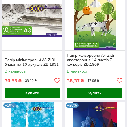
Папір кольоровий А4 ZiBi
Папір міліметровий А3 ZiBi
двостороння 14 листів 7
блакитна 10 аркушів ZB.1931
кольорів ZB.1909
В наявності
В наявності
30,55
38,37
₴
₴
38,19 ₴
47,96 ₴
Купити
Купити
–20%
–20%