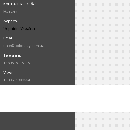
Наталія
Чернігів, Україна
sale@polosatiy.com.ua
+380638775115
+380631908664