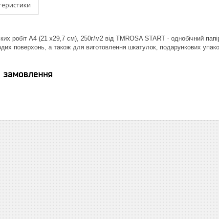
теристики
их робіт А4 (21 x29,7 см), 250г/м2 від ТМROSA START - однобічний папір
дих поверхонь, а також для виготовлення шкатулок, подарункових упако
я замовлення