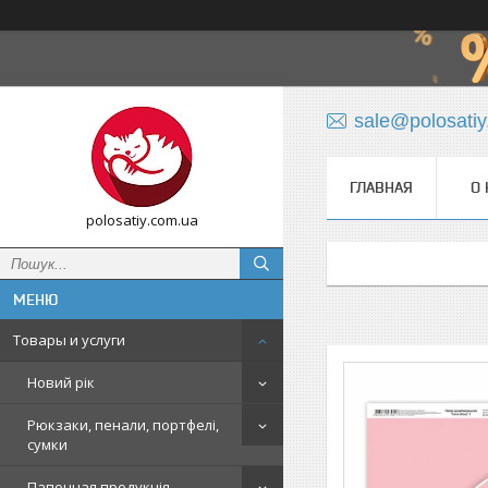
sale@polosati
ГЛАВНАЯ
О 
polosatiy.com.ua
Товары и услуги
Новий рік
Рюкзаки, пенали, портфелі,
сумки
Папочная продукція