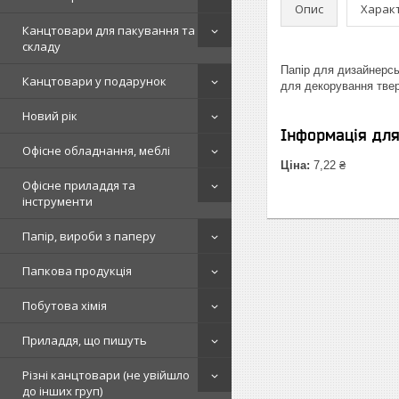
Опис
Харак
Канцтовари для пакування та
складу
Папір для дизайнерськ
Канцтовари у подарунок
для декорування твер
Новий рік
Інформація дл
Офісне обладнання, меблі
Ціна:
7,22 ₴
Офісне приладдя та
інструменти
Папір, вироби з паперу
Папкова продукція
Побутова хімія
Приладдя, що пишуть
Різні канцтовари (не увійшло
до інших груп)