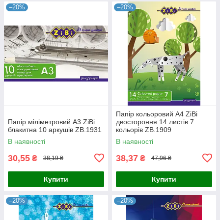
–20%
–20%
Папір кольоровий А4 ZiBi
Папір міліметровий А3 ZiBi
двостороння 14 листів 7
блакитна 10 аркушів ZB.1931
кольорів ZB.1909
В наявності
В наявності
30,55
38,37
₴
₴
38,19 ₴
47,96 ₴
Купити
Купити
–20%
–20%