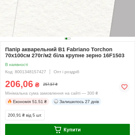
Папір акварельний B1 Fabriano Torchon
70х100см 270г/м2 біла крупне зерно 16F1503
В наявності
Код: 8001348157427
Опт і роздріб
206,06
₴
257,57 ₴
Мінімальна сума замовлення на сайті — 300 ₴
Економія
51.51 ₴
Залишилось
27 днів
200,91 ₴
від 5 шт.
Купити