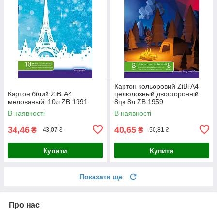
Картон кольоровий ZiBi A4
Картон білий ZiBi A4
целюлозный двосторонній
мелованый. 10л ZB.1991
8цв 8л ZB.1959
В наявності
В наявності
34,46
40,65
₴
₴
43,07 ₴
50,81 ₴
Купити
Купити
Показати ще
Про нас