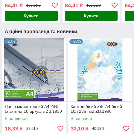
темно синій, середнє
перламутрова середнє
борд
84,41
84,41
84,
₴
₴
105,51 ₴
105,51 ₴
зерно 8001348
зерно 8001348
800
Купити
Купити
Акційні пропозиції та новинки
–20%
–20%
Папір міліметровий А4 ZiBi
Картон білий ZiBi A4 білий
блакитна 10 аркушів ZB.1930
10л 235 гм2 ZB.1990
В наявності
В наявності
18,33
32,10
₴
₴
22,91 ₴
40,12 ₴