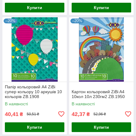
Купити
Купити
–20%
–20%
Папір кольоровий А4 ZiBi
супер кольору 10 аркушів 10
Картон кольоровий ZiBi A4
кольорів ZB.1908
10кол 10л 230гм2 ZB.1950
В наявності
В наявності
40,41
42,37
₴
₴
50,51 ₴
52,96 ₴
Купити
Купити