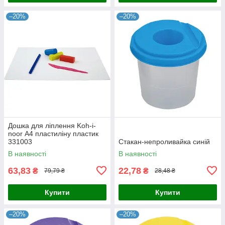
–20%
–20%
Дошка для ліплення Koh-i-
noor А4 пластиліну пластик
331003
Стакан-непроливайка синій
В наявності
В наявності
63,83
22,78
₴
₴
79,79 ₴
28,48 ₴
Купити
Купити
–20%
–20%