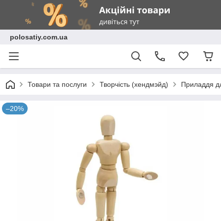
polosatiy.com.ua
Товари та послуги
Творчість (хендмэйд)
Приладдя дл
–20%