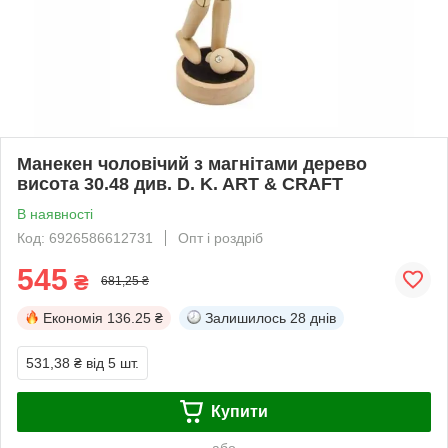
Манекен чоловічий з магнітами дерево
висота 30.48 див. D. K. ART & CRAFT
В наявності
Код: 6926586612731
Опт і роздріб
545
₴
681,25 ₴
Економія
136.25 ₴
Залишилось
28 днів
531,38 ₴
від 5 шт.
Купити
або