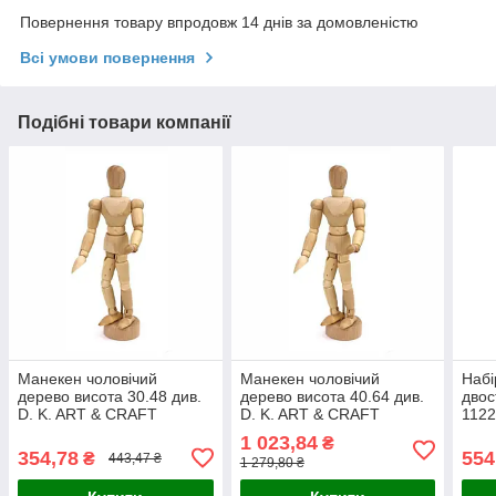
Повернення товару впродовж 14 днів за домовленістю
Всі умови повернення
Подібні товари компанії
Манекен чоловічий
Манекен чоловічий
Набі
дерево висота 30.48 див.
дерево висота 40.64 див.
двос
D. K. ART & CRAFT
D. K. ART & CRAFT
1122
1 023,84
₴
354,78
554
₴
443,47 ₴
1 279,80 ₴