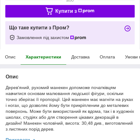
Купити з
Що таке купити з Пром?
Замовлення під захистом
Опис
Характеристики
Доставка
Оплата
Умови 
Опис
Дерев'яний, рухомий манекен допоможе початківцям
навчитися основам малювання людської фігури, оскільки
точно зберігає її пропорції. Цей манекен має магніти на руках
і ногах, що дозволяє йому бути прикріпленим до металевих
поверхонь. Може бути використаний як вдома, так і в художніх
школах, студіях або для створення цікавих декорацій в
дизайні! Манекен чоловічий, висота: 30,48 див., виготовлений
з листяних порід дерев.
Приховати