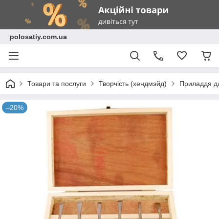
polosatiy.com.ua
Товари та послуги
Творчість (хендмэйд)
Приладдя дл
–20%