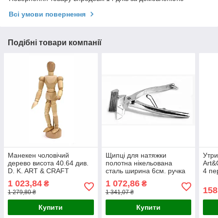
Всі умови повернення
Подібні товари компанії
Манекен чоловічий
Щипці для натяжки
Утри
дерево висота 40.64 див.
полотна нікельована
Art&
D. K. ART & CRAFT
сталь ширина 6см. ручка
4 пе
20см. D. K. ART & CRAFT
1 023,84
1 072,86
₴
₴
158
1 279,80 ₴
1 341,07 ₴
Купити
Купити