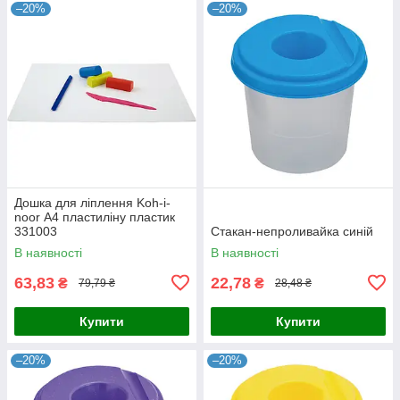
–20%
–20%
Дошка для ліплення Koh-i-
noor А4 пластиліну пластик
331003
Стакан-непроливайка синій
В наявності
В наявності
63,83
22,78
₴
₴
79,79 ₴
28,48 ₴
Купити
Купити
–20%
–20%