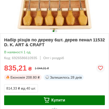
Набір різців по дереву 6шт. дерев пенал 11532
D. K. ART & CRAFT
В наявності 1 од.
Код: 6926586610935
Опт і роздріб
835,21
₴
1 044,01 ₴
Економія
208.80 ₴
Залишилось
28 днів
814,33 ₴
від 40 шт.
Купити
або