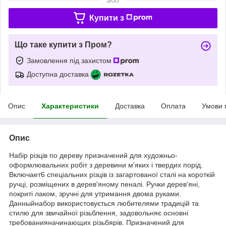
Купити з
Що таке купити з Пром?
Замовлення під захистом
Доступна доставка
Опис
Характеристики
Доставка
Оплата
Умови 
Опис
Набір різців по дереву призначений для художньо-
оформлювальних робіт з деревини м'яких і твердих порід.
Включает6 спеціальних різців із загартованої сталі на короткій
ручці, розміщених в дерев'яному пеналі. Ручки дерев'яні,
покриті лаком, зручні для утримання двома руками.
Данныйнабор використовується любителями традицій та
стилю для звичайної різьблення, задовольняє основні
требованияначинающих різьбярів. Призначений для