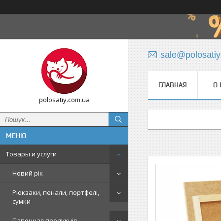
sale@polosati
ГЛАВНАЯ
О 
polosatiy.com.ua
Товары и услуги
Новий рік
Рюкзаки, пенали, портфелі,
сумки
Папочная продукція