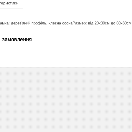
теристики
амка: дерев'яний профіль, клеєна соснаРазмер: від 20х30см до 60х80см
я замовлення