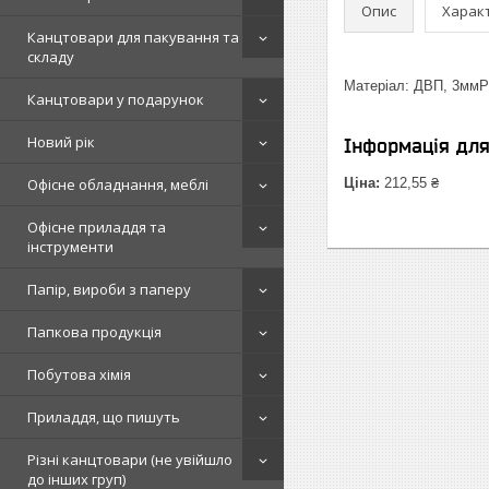
Опис
Харак
Канцтовари для пакування та
складу
Матеріал: ДВП, 3ммР
Канцтовари у подарунок
Новий рік
Інформація дл
Офісне обладнання, меблі
Ціна:
212,55 ₴
Офісне приладдя та
інструменти
Папір, вироби з паперу
Папкова продукція
Побутова хімія
Приладдя, що пишуть
Різні канцтовари (не увійшло
до інших груп)