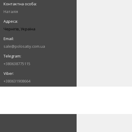
Наталія
Чернігів, Україна
sale@polosatiy.com.ua
+380638775115
+380631908664