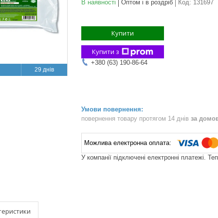
В наявності
Оптом і в роздріб
Код:
131697
Купити
Купити з
+380 (63) 190-86-64
29 днів
повернення товару протягом 14 днів
за домо
У компанії підключені електронні платежі. Те
теристики