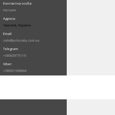
Наталія
Чернігів, Україна
sale@polosatiy.com.ua
+380638775115
+380631908664