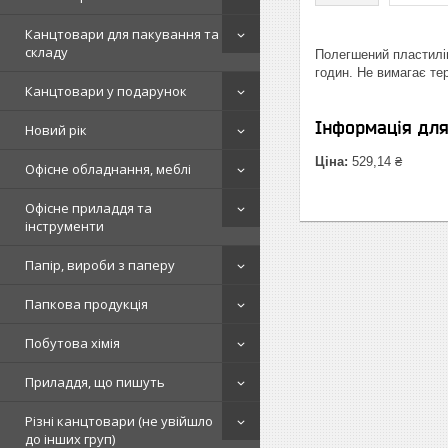
Канцтовари для пакування та
складу
Полегшений пластилін 
годин. Не вимагає те
Канцтовари у подарунок
Інформація дл
Новий рік
Ціна:
529,14 ₴
Офісне обладнання, меблі
Офісне приладдя та
інструменти
Папір, вироби з паперу
Папкова продукція
Побутова хімія
Приладдя, що пишуть
Різні канцтовари (не увійшло
до інших груп)