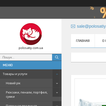
sale@polosati
ГЛАВНАЯ
О 
polosatiy.com.ua
Товары и услуги
Новий рік
Рюкзаки, пенали, портфелі,
сумки
Папочная продукція