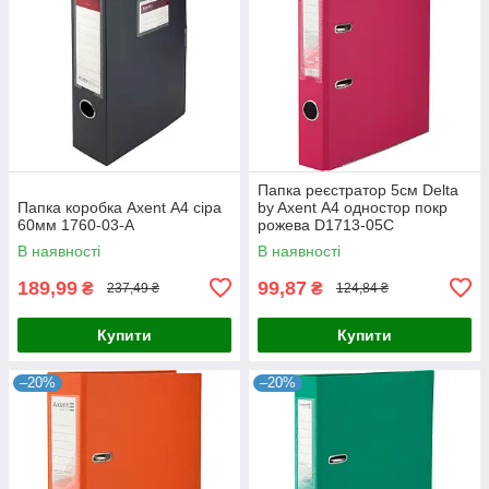
Папка реєстратор 5см Delta
Папка коробка Axent А4 сіра
by Axent А4 одностор покр
60мм 1760-03-А
рожева D1713-05C
В наявності
В наявності
189,99
99,87
₴
₴
237,49 ₴
124,84 ₴
Купити
Купити
–20%
–20%