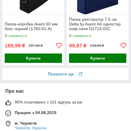
Папка реєстратор 7.5 см
Папка-коробка Axent 60 мм
Delta by Axent А4 одностор
бокс чорний (1760-01-A)
покр синя D1714-02C
В наявності
В наявності
189,99
99,87
₴
₴
237,49 ₴
124,84 ₴
Купити
Купити
Показати ще
Про нас
96% позитивних з 101 відгука за рік
Працює з 04.06.2015
м. Чернігів
Чернігів, Україна