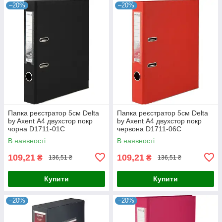
–20%
–20%
Папка реєстратор 5см Delta
Папка реєстратор 5см Delta
by Axent А4 двухстор покр
by Axent А4 двухстор покр
чорна D1711-01C
червона D1711-06C
В наявності
В наявності
109,21
109,21
₴
₴
136,51 ₴
136,51 ₴
Купити
Купити
–20%
–20%