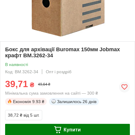
Бокс для архівації Buromax 150мм Jobmax
крафт BM.3262-34
В наявності
Код: BM.3262-34
Опт і роздріб
39,71
₴
49,64 ₴
Мінімальна сума замовлення на сайті — 300 ₴
Економія
9.93 ₴
Залишилось
26 днів
38,72 ₴
від 5 шт.
Купити