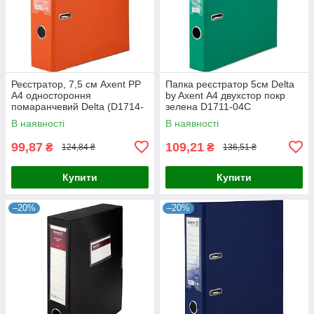
Реєстратор, 7,5 см Axent PP
Папка реєстратор 5см Delta
А4 одностороння
by Axent А4 двухстор покр
помаранчевий Delta (D1714-
зелена D1711-04C
09C)
В наявності
В наявності
99,87
109,21
₴
₴
124,84 ₴
136,51 ₴
Купити
Купити
–20%
–20%