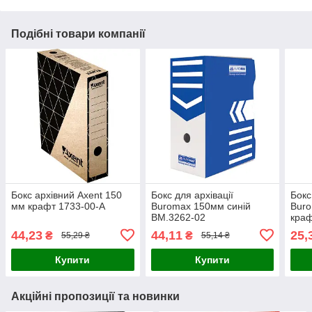
Подібні товари компанії
Бокс архівний Axent 150
Бокс для архівації
Бокс
мм крафт 1733-00-A
Buromax 150мм синій
Bur
BM.3262-02
краф
44,23
44,11
25,
₴
₴
55,29 ₴
55,14 ₴
Купити
Купити
Акційні пропозиції та новинки