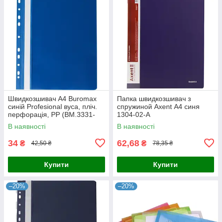
Швидкозшивач А4 Buromax
Папка швидкозшивач з
синій Profesional вуса, пліч.
спружиной Axent А4 синя
перфорація, PP (BM.3331-
1304-02-А
03)
В наявності
В наявності
34
62,68
₴
₴
42,50 ₴
78,35 ₴
Купити
Купити
–20%
–20%