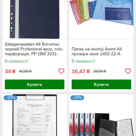
Швидкозшивач А4 Buromax
чорний Profesional вуса, пліч.
Папка на кнопці Axent А4
перфорація, PP (BM.3331-
прозора синя 1402-22-А
01)
В наявності
В наявності
34
16,47
₴
₴
42,50 ₴
20,59 ₴
Купити
Купити
–20%
–20%