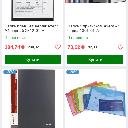
Папка планшет Xepter Axent
Папка з притиском Axent А4
А4 чорний 2512-01-А
чорна 1301-01-А
В наявності
В наявності
184,74
73,62
₴
₴
230,92 ₴
92,03 ₴
Купити
Купити
–20%
–20%