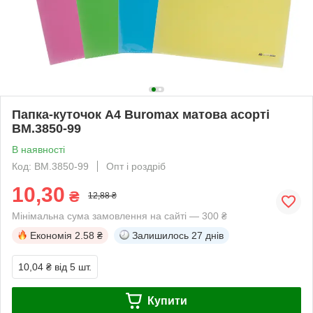
Папка-куточок А4 Buromax матова асорті
BM.3850-99
В наявності
Код: BM.3850-99
Опт і роздріб
10,30
₴
12,88 ₴
Мінімальна сума замовлення на сайті — 300 ₴
Економія
2.58 ₴
Залишилось
27 днів
10,04 ₴
від 5 шт.
Купити