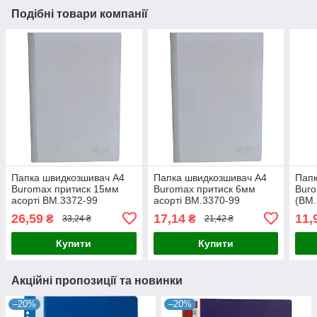
Подібні товари компанії
Папка швидкозшивач А4
Папка швидкозшивач А4
Папк
Buromax притиск 15мм
Buromax притиск 6мм
Buro
асорті BM.3372-99
асорті BM.3370-99
(BM.
26,59
17,14
11,
₴
₴
33,24 ₴
21,42 ₴
Купити
Купити
Акційні пропозиції та новинки
–20%
–20%