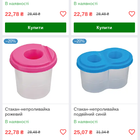
В наявності
В наявності
22,78
22,78
₴
₴
28,48 ₴
28,48 ₴
Купити
Купити
–20%
–20%
Стакан-непроливайка
Стакан-непроливайка
рожевий
подвійний синій
В наявності
В наявності
22,78
25,07
₴
₴
28,48 ₴
31,34 ₴