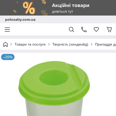
polosatiy.com.ua
Товари та послуги
Творчість (хендмэйд)
Приладдя дл
–20%