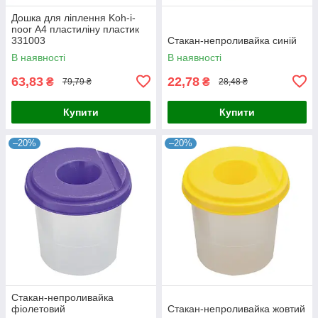
Дошка для ліплення Koh-i-
noor А4 пластиліну пластик
331003
Стакан-непроливайка синій
В наявності
В наявності
63,83
22,78
₴
₴
79,79 ₴
28,48 ₴
Купити
Купити
–20%
–20%
Стакан-непроливайка
фіолетовий
Стакан-непроливайка жовтий