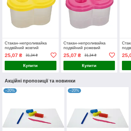
Стакан-непроливайка
Стакан-непроливайка
Стак
подвійний жовтий
подвійний рожевий
подв
25,07
25,07
25,
₴
₴
31,34 ₴
31,34 ₴
Купити
Купити
Акційні пропозиції та новинки
–20%
–20%