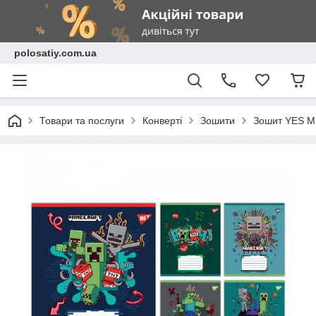
polosatiy.com.ua
Товари та послуги
Конверті
Зошити
Зошит YES Min