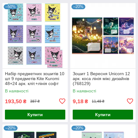
–50%
–20%
Набір предметних зошитів 10
Зошит 1 Вересня Unicorn 12
шт 9 предметів Kite Kuromi
арк. коса лінія мікс дизайнів
48+24 арк. кліт.+лінія софт
(768129)
тач + УФ лак (hk25-240-1-9)
В наявності
В наявності
193,50
9,18
₴
₴
387 ₴
11,48 ₴
Купити
Купити
–20%
–20%