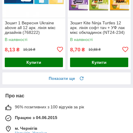
Зошит 1 Вересня Ukraine
Зошит Kite Ninja Turtles 12
above all 12 арк. лінія мікс
арк. лінія софт тач + УФ лак
дизайнів (768222)
мікс обкладинок (NT24-234)
В наявності
В наявності
8,13
8,70
₴
₴
10,16 ₴
10,88 ₴
Купити
Купити
Показати ще
Про нас
96% позитивних з 100 відгуків за рік
Працює з 04.06.2015
м. Чернігів
Чернігів, Україна