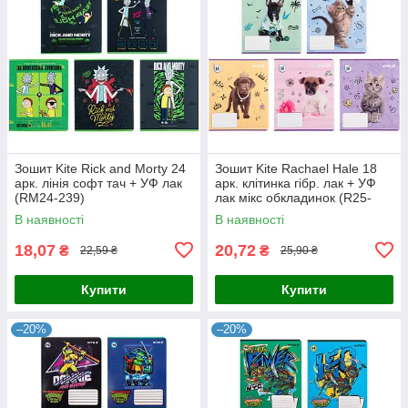
Зошит Kite Rick and Morty 24
Зошит Kite Rachael Hale 18
арк. лінія софт тач + УФ лак
арк. клітинка гібр. лак + УФ
(RM24-239)
лак мікс обкладинок (R25-
236)
В наявності
В наявності
18,07
20,72
₴
₴
22,59 ₴
25,90 ₴
Купити
Купити
–20%
–20%