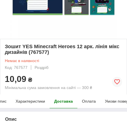
Зошит YES Minecraft Heroes 12 арк. лінія мікс
дизайнів (767577)
Немає в наявності
Код: 767577
Роздріб
10,09
₴
Мінімальна сума замовлення на сайті — 300 ₴
пис
Характеристики
Доставка
Оплата
Умови пове
Опис