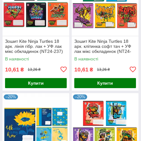
Зошит Kite Ninja Turtles 18
Зошит Kite Ninja Turtles 18
арк. лінія гібр. лак + УФ лак
арк. клітинка софт тач + УФ
мікс обкладинок (NT24-237)
лак мікс обкладинок (NT24-
236)
В наявності
В наявності
10,61
10,61
₴
₴
13,26 ₴
13,26 ₴
Купити
Купити
–20%
–20%