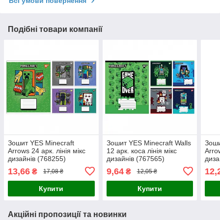
Всі умови повернення
Подібні товари компанії
Зошит YES Minecraft
Зошит YES Minecraft Walls
Зоши
Arrows 24 арк. лінія мікс
12 арк. коса лінія мікс
Arro
дизайнів (768255)
дизайнів (767565)
диза
13,66
9,64
12,
₴
₴
17,08 ₴
12,05 ₴
Купити
Купити
Акційні пропозиції та новинки