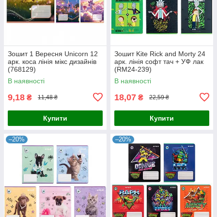
Зошит 1 Вересня Unicorn 12
Зошит Kite Rick and Morty 24
арк. коса лінія мікс дизайнів
арк. лінія софт тач + УФ лак
(768129)
(RM24-239)
В наявності
В наявності
9,18
18,07
₴
₴
11,48 ₴
22,59 ₴
Купити
Купити
–20%
–20%