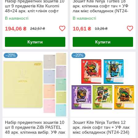
Набір предметних зошитів 10
Зошит Kite Ninja Turtles 18
шт 9 предметів Kite Kuromi
арк. клітинка софт тач + УФ
48+24 арк. кліт.+лінія софт
лак мікс обкладинок (NT24-
тач + УФ лак (hk25-240-1-9)
236)
В наявності
В наявності
194,06
10,61
₴
₴
242,57 ₴
13,26 ₴
Купити
Купити
–20%
–20%
Набір предметних зошитів 10
Зошит Kite Ninja Turtles 12
шт 8 предметів ZiBi PASTEL
арк. лінія софт тач + УФ лак
48 арк. клітинка вибір. УФ лак
мікс обкладинок (NT24-234)
+ тисн. фольгою