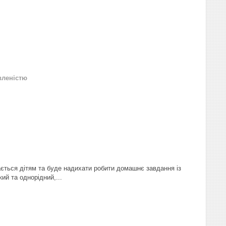
вленістю
ається дітям та буде надихати робити домашнє завдання із
ий та однорідний,...