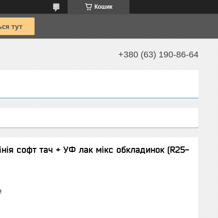
Кошик
+380 (63) 190-86-64
лінія cофт тач + УФ лак мікс обкладинок (R25-
₴