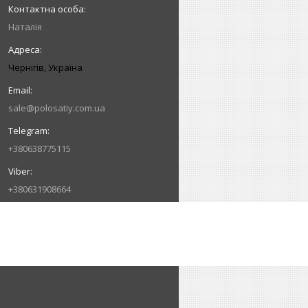
Наталія
Чернігів, Україна
sale@polosatiy.com.ua
+380638775115
+380631908664