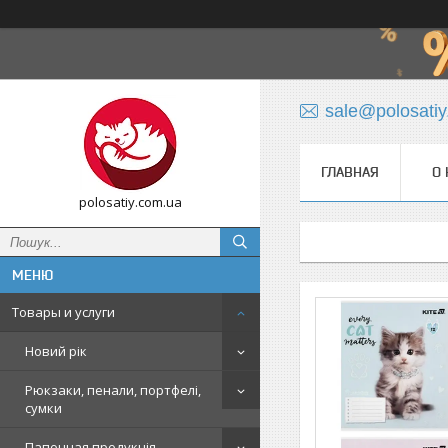
sale@polosati
ГЛАВНАЯ
О 
polosatiy.com.ua
Товары и услуги
Новий рік
Рюкзаки, пенали, портфелі,
сумки
Папочная продукція