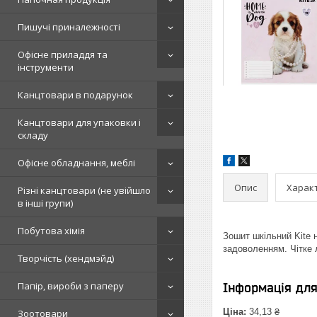
Пишучі приналежності
Офісне приладдя та
інструменти
Канцтовари в подарунок
Канцтовари для упаковки і
складу
Офісне обладнання, меблі
Опис
Харак
Різні канцтовари (не увійшло
в інші групи)
Побутова хімія
Зошит шкільний Kite 
задоволенням. Чітке 
Творчість (хендмэйд)
Папір, вироби з паперу
Інформація дл
Ціна:
34,13 ₴
Зоотовари