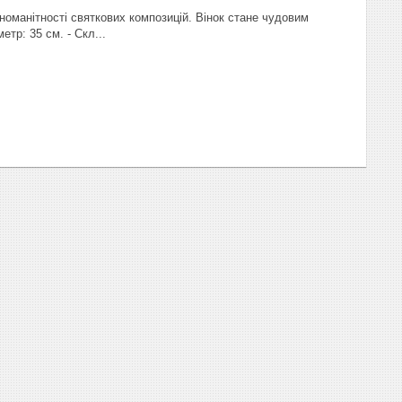
номанітності святкових композицій. Вінок стане чудовим
тр: 35 см. - Скл...