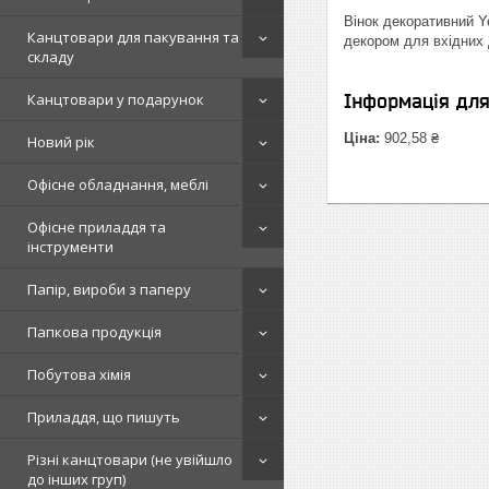
Вінок декоративний Y
Канцтовари для пакування та
декором для вхідних д
складу
Канцтовари у подарунок
Інформація дл
Ціна:
902,58 ₴
Новий рік
Офісне обладнання, меблі
Офісне приладдя та
інструменти
Папір, вироби з паперу
Папкова продукція
Побутова хімія
Приладдя, що пишуть
Різні канцтовари (не увійшло
до інших груп)