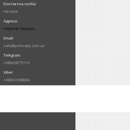
Наталія
Чернігів, Україна
sale@polosatiy.com.ua
+380638775115
+380631908664