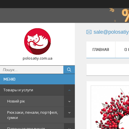
sale@polosati
ГЛАВНАЯ
О 
polosatiy.com.ua
Товары и услуги
Новий рік
Рюкзаки, пенали, портфелі,
сумки
Папочная продукція