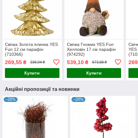
Свічка Золота ялинка YES
Свічка Гномик YES Fun
Свіч
Fun 12 см парафін
Хелловін 17 см парафін
YES 
(710366)
(974292)
(710
269,55
539,10
269
₴
₴
336,94 ₴
673,88 ₴
Купити
Купити
Акційні пропозиції та новинки
–20%
–20%