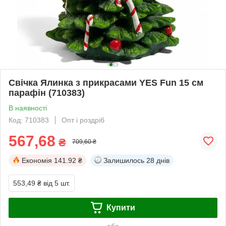
Свічка Ялинка з прикрасами YES Fun 15 см
парафін (710383)
В наявності
Код: 710383
Опт і роздріб
567,68
₴
709,60 ₴
Економія
141.92 ₴
Залишилось
28 днів
553,49 ₴
від 5 шт.
Купити
або