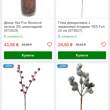
Декор Yes Fun Волосся
Гілка декоративна з
ангела 20г шоколадний
червоними ягодами YES Fun
(971823)
15 см (973527)
В наявності
В наявності
43,58
24,50
₴
₴
54,48 ₴
30,62 ₴
Купити
Купити
–20%
–20%