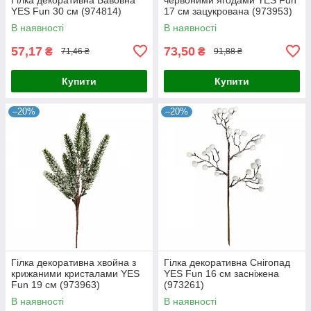
YES Fun 30 см (974814)
17 см зацукрована (973953)
В наявності
В наявності
57,17
73,50
₴
₴
71,46 ₴
91,88 ₴
Купити
Купити
–20%
–20%
Гілка декоративна хвойна з
Гілка декоративна Снігопад
крижаними кристалами YES
YES Fun 16 см засніжена
Fun 19 см (973963)
(973261)
В наявності
В наявності