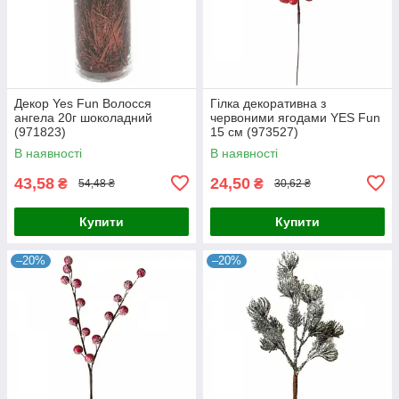
Декор Yes Fun Волосся
Гілка декоративна з
ангела 20г шоколадний
червоними ягодами YES Fun
(971823)
15 см (973527)
В наявності
В наявності
43,58
24,50
₴
₴
54,48 ₴
30,62 ₴
Купити
Купити
–20%
–20%