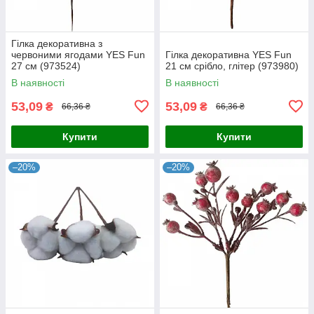
Гілка декоративна з
червоними ягодами YES Fun
Гілка декоративна YES Fun
27 см (973524)
21 см срібло, глітер (973980)
В наявності
В наявності
53,09
53,09
₴
₴
66,36 ₴
66,36 ₴
Купити
Купити
–20%
–20%