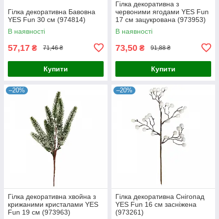
Гілка декоративна з
Гілка декоративна Бавовна
червоними ягодами YES Fun
YES Fun 30 см (974814)
17 см зацукрована (973953)
В наявності
В наявності
57,17
73,50
₴
₴
71,46 ₴
91,88 ₴
Купити
Купити
–20%
–20%
Гілка декоративна хвойна з
Гілка декоративна Снігопад
крижаними кристалами YES
YES Fun 16 см засніжена
Fun 19 см (973963)
(973261)