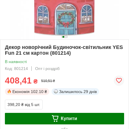
Декор новорічний Будиночок-світильник YES
Fun 21 см картон (801214)
В наявності
Код: 801214
Опт і роздріб
408,41
₴
510,51 ₴
Економія
102.10 ₴
Залишилось
29 днів
398,20 ₴
від 5 шт.
Купити
або