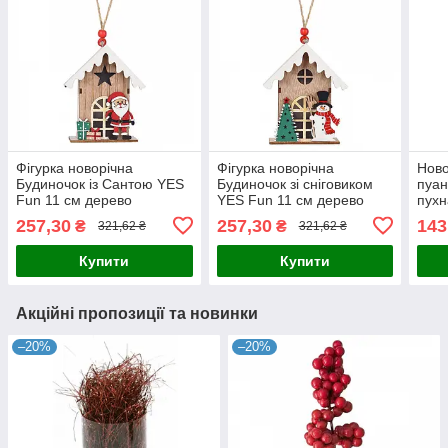
Фігурка новорічна
Фігурка новорічна
Ново
Будиночок із Сантою YES
Будиночок зі сніговиком
пуан
Fun 11 см дерево
YES Fun 11 см дерево
пухн
(975073)
(975072)
мент
257,30
257,30
143
₴
₴
321,62 ₴
321,62 ₴
Купити
Купити
Акційні пропозиції та новинки
–20%
–20%