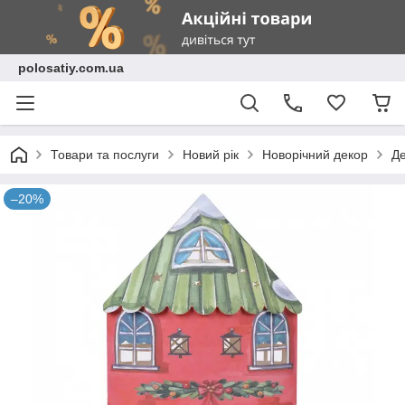
polosatiy.com.ua
Товари та послуги
Новий рік
Новорічний декор
Де
–20%