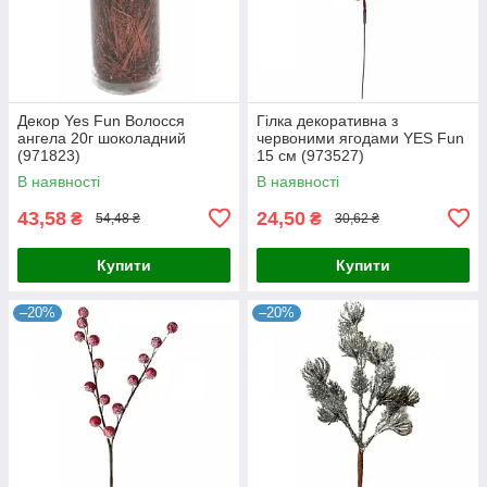
Декор Yes Fun Волосся
Гілка декоративна з
ангела 20г шоколадний
червоними ягодами YES Fun
(971823)
15 см (973527)
В наявності
В наявності
43,58
24,50
₴
₴
54,48 ₴
30,62 ₴
Купити
Купити
–20%
–20%