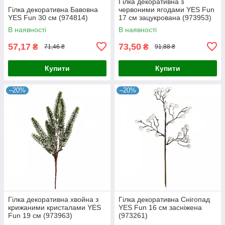
Гілка декоративна з
Гілка декоративна Бавовна
червоними ягодами YES Fun
YES Fun 30 см (974814)
17 см зацукрована (973953)
В наявності
В наявності
57,17
73,50
₴
₴
71,46 ₴
91,88 ₴
Купити
Купити
–20%
–20%
Гілка декоративна хвойна з
Гілка декоративна Снігопад
крижаними кристалами YES
YES Fun 16 см засніжена
Fun 19 см (973963)
(973261)