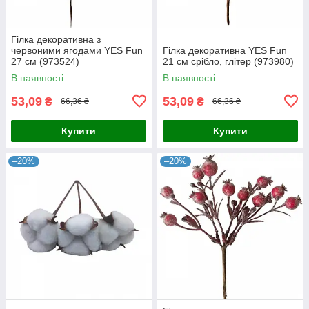
Гілка декоративна з
червоними ягодами YES Fun
Гілка декоративна YES Fun
27 см (973524)
21 см срібло, глітер (973980)
В наявності
В наявності
53,09
53,09
₴
₴
66,36 ₴
66,36 ₴
Купити
Купити
–20%
–20%