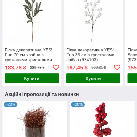
Гілка декоративна YES!
Гілка декоративна YES!
Гілк
Fun 70 см хвойна з
Fun 35 см з кристалами,
Баво
крижаними кристалами
срібло (974103)
(973
(973962)
183,78
167,45
155
₴
₴
229,73 ₴
209,31 ₴
Купити
Купити
Акційні пропозиції та новинки
–20%
–20%