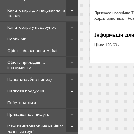
Канцтовари для пакування та
Прикраса новорічна ТМ
складу
Характеристики: - Роз
Канцтовари у подарунок
Інформація дл
Новий рік
Ціна:
126,60 ₴
Офісне обладнання, меблі
Офісне приладдя та
інструменти
Папір, вироби з паперу
Папкова продукція
Побутова хімія
Приладдя, що пишуть
Різні канцтовари (не увійшло
до інших груп)