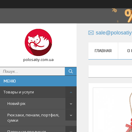
sale@polosati
ГЛАВНАЯ
О 
polosatiy.com.ua
Товары и услуги
Новий рік
Рюкзаки, пенали, портфелі,
сумки
Папочная продукція