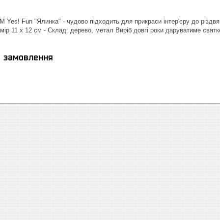
 Yes! Fun "Ялинка" - чудово підходить для прикраси інтер'єру до різдвя
мір 11 х 12 см - Склад: дерево, метал Виріб довгі роки даруватиме святко
я замовлення