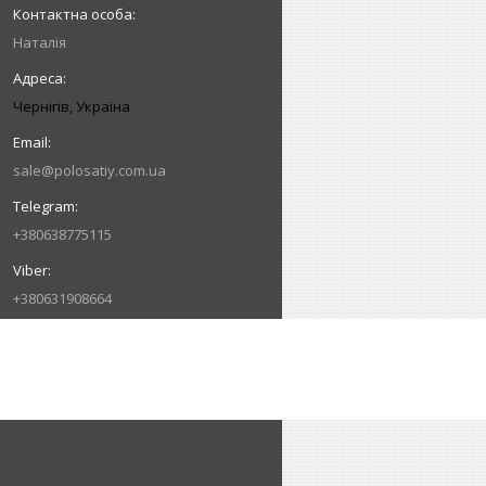
Наталія
Чернігів, Україна
sale@polosatiy.com.ua
+380638775115
+380631908664