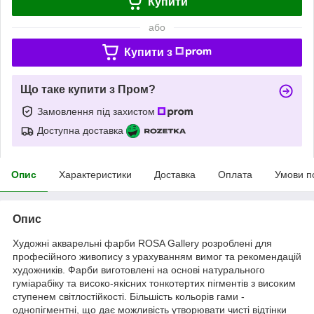
Купити
або
Купити з
Що таке купити з Пром?
Замовлення під захистом
Доступна доставка
Опис
Характеристики
Доставка
Оплата
Умови п
Опис
Художні акварельні фарби ROSA Gallery розроблені для
професійного живопису з урахуванням вимог та рекомендацій
художників. Фарби виготовлені на основі натурального
гуміарабіку та високо-якісних тонкотертих пігментів з високим
ступенем світлостійкості. Більшість кольорів гами -
однопігментні, що дає можливість утворювати чисті відтінки