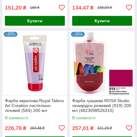
151,20
134,47
₴
₴
189 ₴
168,09 ₴
Купити
Купити
–20%
–20%
Фарба акрилова Royal Talens
Фарба гуашева ROSA Studio
Art Creation пастельно-
хінакрідон рожевий (919) 200
ліловий (584) 200 мл
мл (4823098526315)
(8712079510589)
В наявності
В наявності
226,78
257,01
₴
₴
283,48 ₴
321,26 ₴