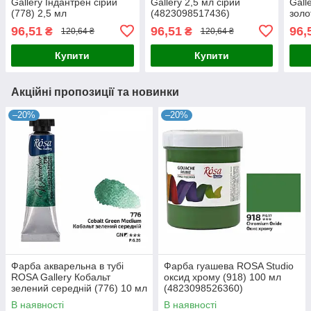
Gallery Індантрен сірий
Gallery 2,5 мл сірий
Gall
(778) 2,5 мл
(4823098517436)
золо
(4823098540953)
(482
96,51
96,51
96,
₴
₴
120,64 ₴
120,64 ₴
Купити
Купити
Акційні пропозиції та новинки
–20%
–20%
Фарба акварельна в тубі
Фарба гуашева ROSA Studio
ROSA Gallery Кобальт
оксид хрому (918) 100 мл
зелений середній (776) 10 мл
(4823098526360)
(4823098541059)
В наявності
В наявності