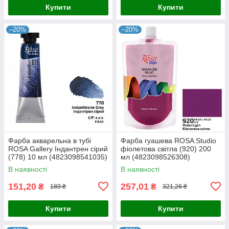
Купити
Купити
–20%
–20%
Фарба акварельна в тубі
Фарба гуашева ROSA Studio
ROSA Gallery Індантрен сірий
фіолетова світла (920) 200
(778) 10 мл (4823098541035)
мл (4823098526308)
В наявності
В наявності
151,20
257,01
₴
₴
189 ₴
321,26 ₴
Купити
Купити