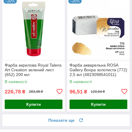
–20%
–20%
Фарба акрилова Royal Talens
Фарба акварельна ROSA
Art Creation зелений лист
Gallery Вохра золотиста (772)
(652) 200 мл
2,5 мл (4823098541011)
(8712079510633)
В наявності
В наявності
226,78
96,51
₴
₴
283,48 ₴
120,64 ₴
Купити
Купити
Показати ще