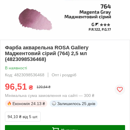
Фарба акварельна ROSA Gallery
Маджентовий сірий (764) 2,5 мл
(4823098536468)
В наявності
Код: 4823098536468
Опт і роздріб
96,51
₴
120,64 ₴
Мінімальна сума замовлення на сайті — 300 ₴
Економія
24.13 ₴
Залишилось
25 днів
94,10 ₴
від 5 шт.