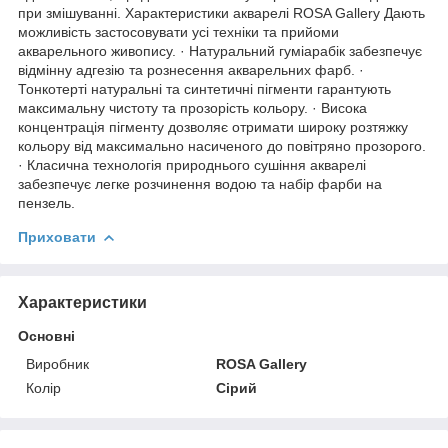
при змішуванні. Характеристики акварелі ROSA Gallery Дають
можливість застосовувати усі техніки та прийоми
акварельного живопису. · Натуральний гуміарабік забезпечує
відмінну адгезію та рознесення акварельних фарб. ·
Тонкотерті натуральні та синтетичні пігменти гарантують
максимальну чистоту та прозорість кольору. · Висока
концентрація пігменту дозволяє отримати широку розтяжку
кольору від максимально насиченого до повітряно прозорого.
· Класична технологія природнього сушіння акварелі
забезпечує легке розчинення водою та набір фарби на
пензель.
Приховати
Характеристики
Основні
Виробник
ROSA Gallery
Колір
Сірий