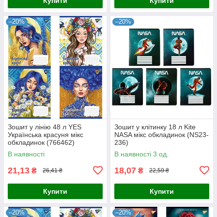
Купити
Купити
–20%
–20%
Зошит у лінію 48 л YES
Зошит у клітинку 18 л Kite
Українська красуня мікс
NASA мікс обкладинок (NS23-
обкладинок (766462)
236)
В наявності
В наявності 3 од.
21,13
18,07
₴
₴
26,41 ₴
22,59 ₴
Купити
Купити
–20%
–20%