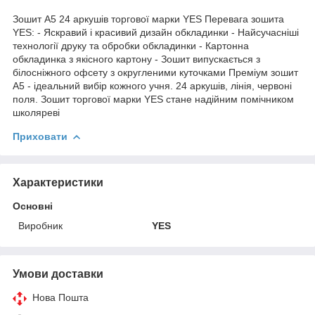
Зошит А5 24 аркушів торгової марки YES Перевага зошита
YES: - Яскравий і красивий дизайн обкладинки - Найсучасніші
технології друку та обробки обкладинки - Картонна
обкладинка з якісного картону - Зошит випускається з
білосніжного офсету з округленими куточками Преміум зошит
А5 - ідеальний вибір кожного учня. 24 аркушів, лінія, червоні
поля. Зошит торгової марки YES стане надійним помічником
школяреві
Приховати
Характеристики
Основні
Виробник
YES
Умови доставки
Нова Пошта