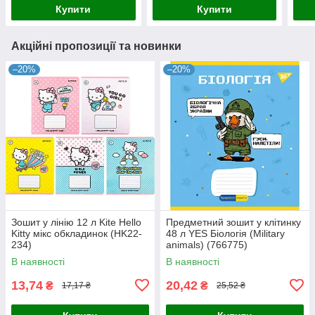
Купити
Купити
Акційні пропозиції та новинки
–20%
–20%
Зошит у лінію 12 л Kite Hello
Предметний зошит у клітинку
Kitty мікс обкладинок (HK22-
48 л YES Біологія (Military
234)
animals) (766775)
В наявності
В наявності
13,74
20,42
₴
₴
17,17 ₴
25,52 ₴