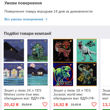
Умови повернення
Повернення товару впродовж 14 днів за домовленістю
Всі умови повернення
Подібні товари компанії
Зошит у лінію 24 л YES
Зошит у лінію 18 л YES
Зоши
Wishes come true мікс
Jurassic world мікс
Mine
обкладинок мат. ВДЛ+УФ-
обкладинок мат. ВДЛ+УФ-
мат.
виб.+мікроембосінг
виб.+мікроембосінг(766821)
виб.
20,42
16,82
13,
₴
₴
25,52 ₴
21,02 ₴
(766853)
(766