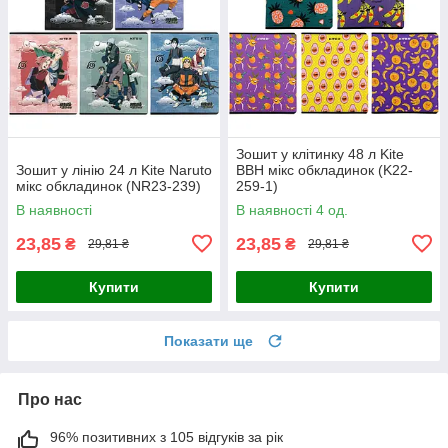
Зошит у клітинку 48 л Kite
Зошит у лінію 24 л Kite Naruto
BBH мікс обкладинок (K22-
мікс обкладинок (NR23-239)
259-1)
В наявності
В наявності 4 од.
23,85
23,85
₴
₴
29,81 ₴
29,81 ₴
Купити
Купити
Показати ще
Про нас
96% позитивних з 105 відгуків за рік