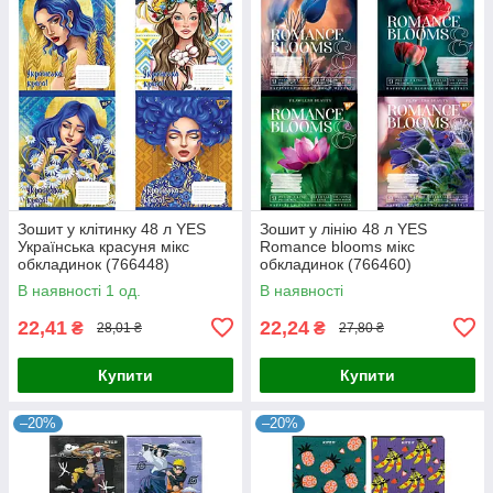
Зошит у клітинку 48 л YES
Зошит у лінію 48 л YES
Українська красуня мікс
Romance blooms мікс
обкладинок (766448)
обкладинок (766460)
В наявності 1 од.
В наявності
22,41
22,24
₴
₴
28,01 ₴
27,80 ₴
Купити
Купити
–20%
–20%