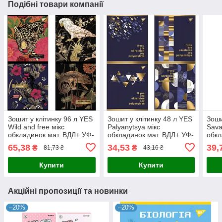
Подібні товари компанії
Зошит у клітинку 96 л YES
Зошит у клітинку 48 л YES
Зоши
Wild and free мікс
Palyanytsya мікс
Sava
обкладинок мат. ВДЛ+ УФ-
обкладинок мат. ВДЛ+ УФ-
обкл
віб+Pantone Gold (766902)
спл+Pantone Gold
спл+
65,38
34,53
39,
₴
₴
81,73 ₴
43,16 ₴
(766878)
(766
Купити
Купити
Акційні пропозиції та новинки
–20%
–20%