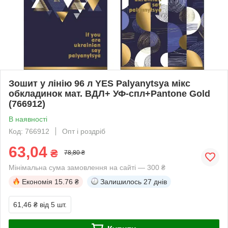
Зошит у лінію 96 л YES Palyanytsya мікс
обкладинок мат. ВДЛ+ УФ-спл+Pantone Gold
(766912)
В наявності
Код: 766912
Опт і роздріб
63,04
₴
78,80 ₴
Мінімальна сума замовлення на сайті — 300 ₴
Економія
15.76 ₴
Залишилось
27 днів
61,46 ₴
від 5 шт.