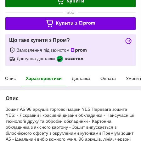
Купити
або
Купити з
Що таке купити з Пром?
Замовлення під захистом
Доступна доставка
Опис
Характеристики
Доставка
Оплата
Умови 
Опис
Зошит А5 96 аркушів торгової марки YES Перевага зошита
YES: - Яскравий і красивий дизайн обкладинки - Найсучасніші
технології друку та обробки обкладинки - Картонна
обкладинка з якісного картону - Зошит випускається з
білосніжного офсету з округленими куточками Преміум зошит
А5 - ідеальний вибір кожного учня. 96 аркушів, лінія, червоні