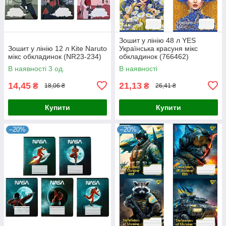
Зошит у лінію 48 л YES
Зошит у лінію 12 л Kite Naruto
Українська красуня мікс
мікс обкладинок (NR23-234)
обкладинок (766462)
В наявності 3 од.
В наявності
14,45
21,13
₴
₴
18,06 ₴
26,41 ₴
Купити
Купити
–20%
–20%