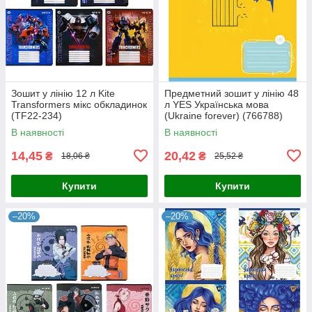
Зошит у лінію 12 л Kite
Предметний зошит у лінію 48
Transformers мікс обкладинок
л YES Українська мова
(TF22-234)
(Ukraine forever) (766788)
В наявності
В наявності
14,45
20,42
₴
₴
18,06 ₴
25,52 ₴
Купити
Купити
–20%
–20%