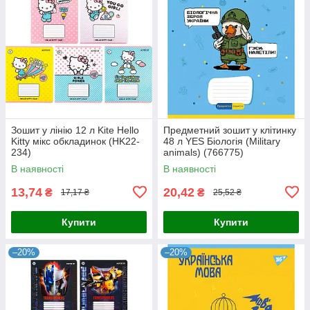
Зошит у лінію 12 л Kite Hello
Предметний зошит у клітинку
Kitty мікс обкладинок (HK22-
48 л YES Біологія (Military
234)
animals) (766775)
В наявності
В наявності
13,74
20,42
₴
₴
17,17 ₴
25,52 ₴
Купити
Купити
–20%
–20%