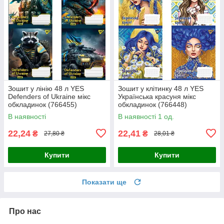
Зошит у лінію 48 л YES
Зошит у клітинку 48 л YES
Defenders of Ukraine мікс
Українська красуня мікс
обкладинок (766455)
обкладинок (766448)
В наявності
В наявності 1 од.
22,24
22,41
₴
₴
27,80 ₴
28,01 ₴
Купити
Купити
Показати ще
Про нас