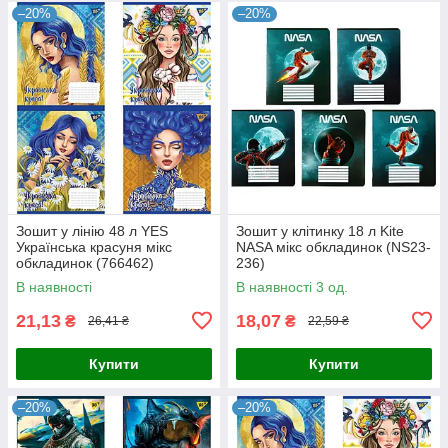
–20%
–20%
Зошит у лінію 48 л YES
Зошит у клітинку 18 л Kite
Українська красуня мікс
NASA мікс обкладинок (NS23-
обкладинок (766462)
236)
В наявності
В наявності 3 од.
21,13
18,07
₴
₴
26,41 ₴
22,59 ₴
Купити
Купити
–20%
–20%