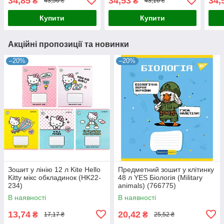
34,85
34,53
34,
₴
₴
43,56 ₴
43,16 ₴
(766865)
(766876)
(766
Купити
Купити
Акційні пропозиції та новинки
–20%
–20%
Зошит у лінію 12 л Kite Hello
Предметний зошит у клітинку
Kitty мікс обкладинок (HK22-
48 л YES Біологія (Military
234)
animals) (766775)
В наявності
В наявності
13,74
20,42
₴
₴
17,17 ₴
25,52 ₴