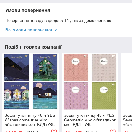
Умови повернення
Повернення товару впродовж 14 днів за домовленістю
Всі умови повернення
Подібні товари компанії
Зошит у клітинку 48 л YES
Зошит у клітинку 48 л YES
Зоши
Wishes come true мікс
Geometric мікс обкладинок
Sava
обкладинок мат. ВДЛ+УФ-
мат. ВДЛ+ УФ-
обкл
виб.+мікроембосінг
спл+Pantone Gold
спл+