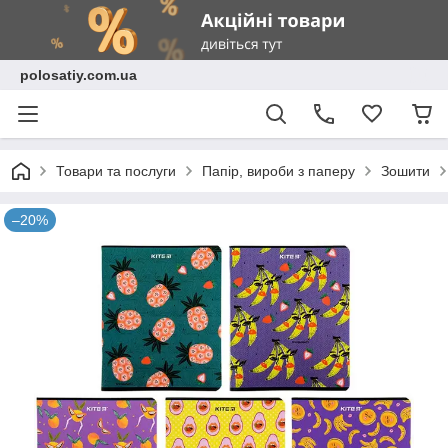
polosatiy.com.ua
Товари та послуги
Папір, вироби з паперу
Зошити
–20%