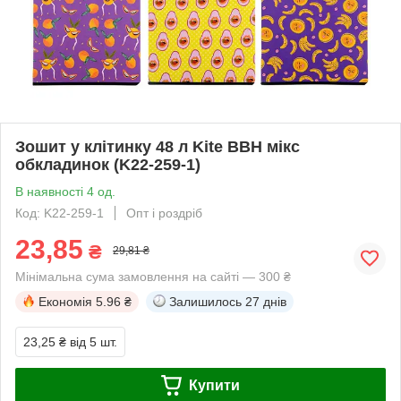
Зошит у клітинку 48 л Kite BBH мікс
обкладинок (K22-259-1)
В наявності 4 од.
Код: K22-259-1
Опт і роздріб
23,85
₴
29,81 ₴
Мінімальна сума замовлення на сайті — 300 ₴
Економія
5.96 ₴
Залишилось
27 днів
23,25 ₴
від 5 шт.
Купити