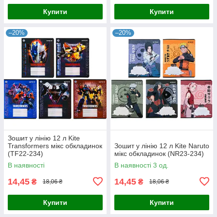
Купити
Купити
–20%
–20%
Зошит у лінію 12 л Kite
Transformers мікс обкладинок
Зошит у лінію 12 л Kite Naruto
(TF22-234)
мікс обкладинок (NR23-234)
В наявності
В наявності 3 од.
14,45
14,45
₴
₴
18,06 ₴
18,06 ₴
Купити
Купити