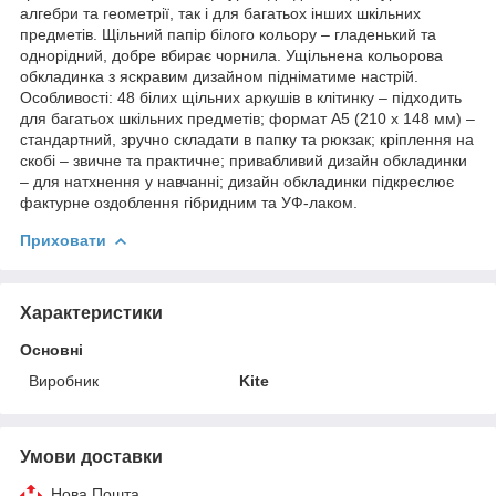
алгебри та геометрії, так і для багатьох інших шкільних
предметів. Щільний папір білого кольору – гладенький та
однорідний, добре вбирає чорнила. Ущільнена кольорова
обкладинка з яскравим дизайном підніматиме настрій.
Особливості: 48 білих щільних аркушів в клітинку – підходить
для багатьох шкільних предметів; формат А5 (210 х 148 мм) –
стандартний, зручно складати в папку та рюкзак; кріплення на
скобі – звичне та практичне; привабливий дизайн обкладинки
– для натхнення у навчанні; дизайн обкладинки підкреслює
фактурне оздоблення гібридним та УФ-лаком.
Приховати
Характеристики
Основні
Виробник
Kite
Умови доставки
Нова Пошта