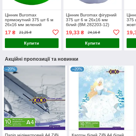
Цінник Buromax
Цінник Buromax фігурний
Цінн
прямокутний 375 шт 6 м
375 шт 6 м 26x16 мм
375 
26x16 мм зелений
білий (BM.282203-12)
жовт
(BM.282103-04)
17
19,33
19,
₴
₴
21,25 ₴
24,16 ₴
Купити
Купити
Акційні пропозиції та новинки
–20%
–20%
Папір міліметровий А4 ZiBi
Картон білий ZiBi A4 білий