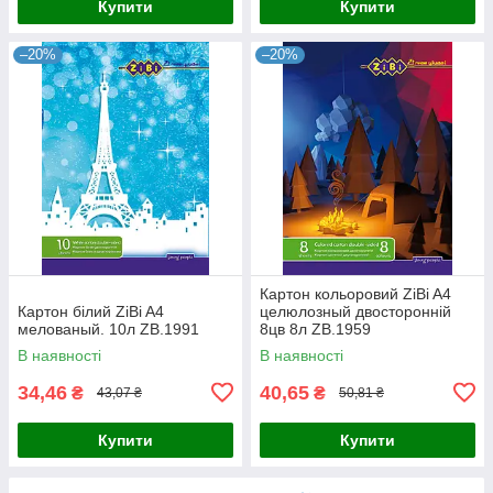
Купити
Купити
–20%
–20%
Картон кольоровий ZiBi A4
Картон білий ZiBi A4
целюлозный двосторонній
мелованый. 10л ZB.1991
8цв 8л ZB.1959
В наявності
В наявності
34,46
40,65
₴
₴
43,07 ₴
50,81 ₴
Купити
Купити