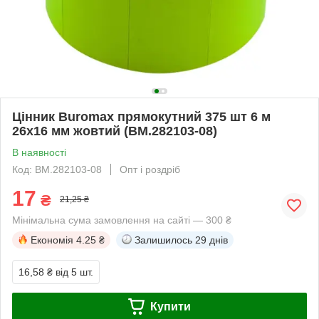
Цінник Buromax прямокутний 375 шт 6 м
26x16 мм жовтий (BM.282103-08)
В наявності
Код: BM.282103-08
Опт і роздріб
17
₴
21,25 ₴
Мінімальна сума замовлення на сайті — 300 ₴
Економія
4.25 ₴
Залишилось
29 днів
16,58 ₴
від 5 шт.
Купити