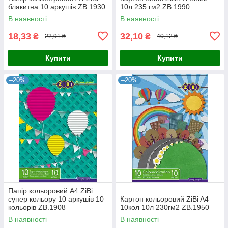
блакитна 10 аркушів ZB.1930
10л 235 гм2 ZB.1990
В наявності
В наявності
18,33
32,10
₴
₴
22,91 ₴
40,12 ₴
Купити
Купити
–20%
–20%
Папір кольоровий А4 ZiBi
супер кольору 10 аркушів 10
Картон кольоровий ZiBi A4
кольорів ZB.1908
10кол 10л 230гм2 ZB.1950
В наявності
В наявності