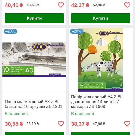
40,41
42,37
₴
₴
50,51 ₴
52,96 ₴
Купити
Купити
–20%
–20%
Папір кольоровий А4 ZiBi
Папір міліметровий А3 ZiBi
двостороння 14 листів 7
блакитна 10 аркушів ZB.1931
кольорів ZB.1909
В наявності
В наявності
30,55
38,37
₴
₴
38,19 ₴
47,96 ₴