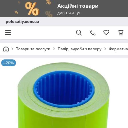
polosatiy.com.ua
Товари та послуги
Папір, вироби з паперу
Форматна 
–20%