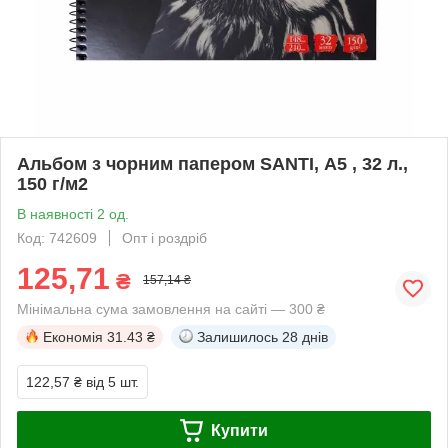
Альбом з чорним папером SANTI, А5 , 32 л.,
150 г/м2
В наявності 2 од.
Код: 742609
Опт і роздріб
125,71
₴
157,14 ₴
Мінімальна сума замовлення на сайті — 300 ₴
Економія
31.43 ₴
Залишилось
28 днів
122,57 ₴
від 5 шт.
Купити