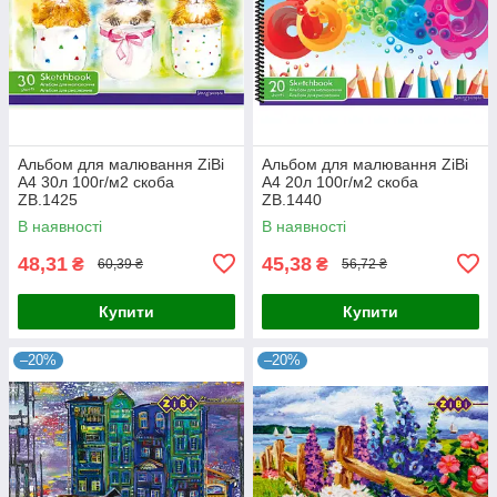
Альбом для малювання ZiBi
Альбом для малювання ZiBi
A4 30л 100г/м2 скоба
A4 20л 100г/м2 скоба
ZB.1425
ZB.1440
В наявності
В наявності
48,31
45,38
₴
₴
60,39 ₴
56,72 ₴
Купити
Купити
–20%
–20%