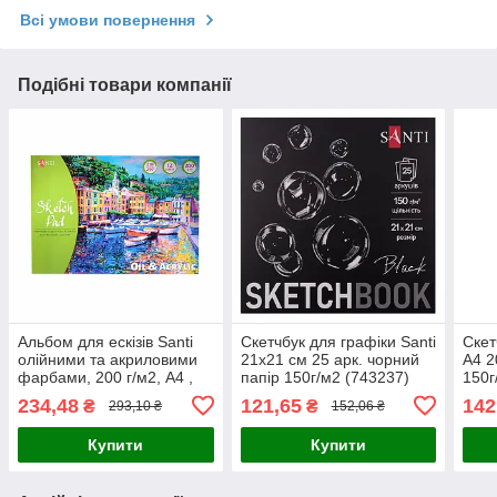
Всі умови повернення
Подібні товари компанії
Альбом для ескізів Santi
Скетчбук для графіки Santi
Скет
олійними та акриловими
21х21 см 25 арк. чорний
А4 2
фарбами, 200 г/м2, А4 ,
папір 150г/м2 (743237)
150г
12 л.
234,48
121,65
142
₴
₴
293,10 ₴
152,06 ₴
Купити
Купити