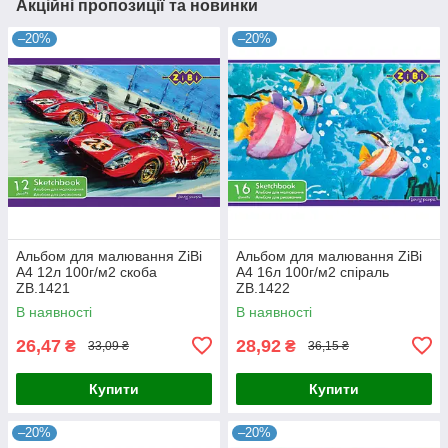
Акційні пропозиції та новинки
–20%
–20%
Альбом для малювання ZiBi
Альбом для малювання ZiBi
A4 12л 100г/м2 скоба
A4 16л 100г/м2 спіраль
ZB.1421
ZB.1422
В наявності
В наявності
26,47
28,92
₴
₴
33,09 ₴
36,15 ₴
Купити
Купити
–20%
–20%