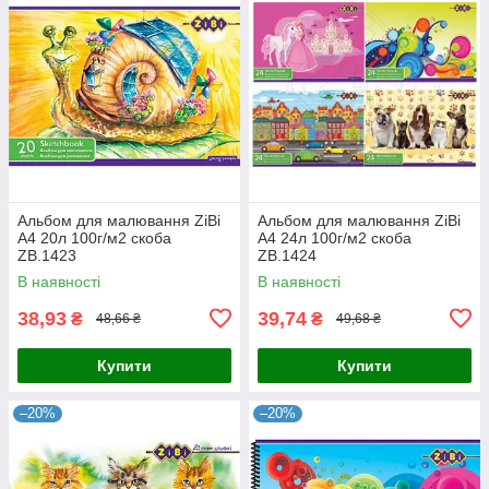
Альбом для малювання ZiBi
Альбом для малювання ZiBi
A4 20л 100г/м2 скоба
A4 24л 100г/м2 скоба
ZB.1423
ZB.1424
В наявності
В наявності
38,93
39,74
₴
₴
48,66 ₴
49,68 ₴
Купити
Купити
–20%
–20%