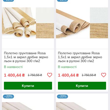
Полотно грунтоване Rosa
Полотно грунтоване Rosa
1,5x1 м акрил дрібне зерно
1,5x1 м акрил дрібне зерно
льон в рулоні 300 г/м2
льон в рулоні 300 г/м2
(4820149852171)
(4820149852164)
В наявності
В наявності
1 400,44
1 400,44
₴
₴
1 750,55 ₴
1 750,55 ₴
Купити
Купити
–20%
–20%