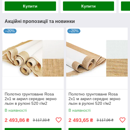
Купити
Купити
Акційні пропозиції та новинки
–20%
–20%
Полотно грунтоване Rosa
Полотно грунтоване Rosa
2x1 м акрил середнє зерно
2x1 м акрил середнє зерно
льон в рулоні 520 г/м2
льон в рулоні 520 г/м2
(4820149852218)
(4820149852201)
В наявності
В наявності
2 493,86
2 493,65
₴
₴
3 117,33 ₴
3 117,06 ₴