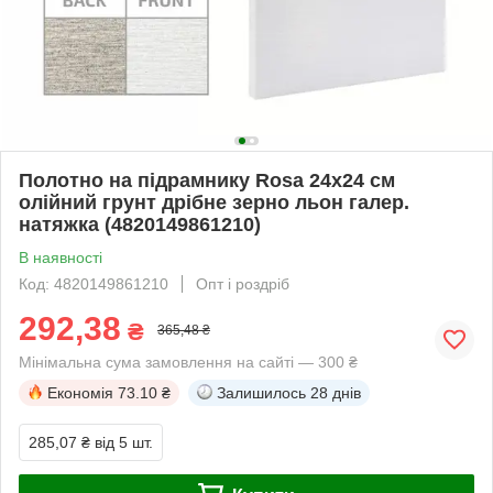
Полотно на підрамнику Rosa 24x24 см
олійний грунт дрібне зерно льон галер.
натяжка (4820149861210)
В наявності
Код: 4820149861210
Опт і роздріб
292,38
₴
365,48 ₴
Мінімальна сума замовлення на сайті — 300 ₴
Економія
73.10 ₴
Залишилось
28 днів
285,07 ₴
від 5 шт.