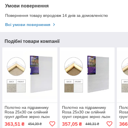
Умови повернення
Повернення товару впродовж 14 днів за домовленістю
Всі умови повернення
Подібні товари компанії
Полотно на підрамнику
Полотно на підрамнику
Поло
Rosa 25x30 см олійний
Rosa 25x30 см олійний
Rosa
грунт дрібне зерно льон
грунт середнє зерно льон
грун
галер. натяжка
галер. натяжка
гале
363,51
357,05
366
₴
₴
454,39 ₴
446,31 ₴
(4820149851273)
(4820149851464)
(482