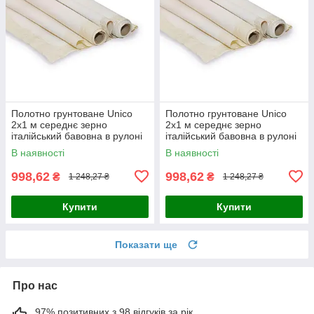
Полотно грунтоване Unico
Полотно грунтоване Unico
2x1 м середнє зерно
2x1 м середнє зерно
італійський бавовна в рулоні
італійський бавовна в рулоні
335 г/м2 (4820149886640)
335 г/м2 (4820149886664)
В наявності
В наявності
998,62
998,62
₴
₴
1 248,27 ₴
1 248,27 ₴
Купити
Купити
Показати ще
Про нас
97% позитивних з 98 відгуків за рік