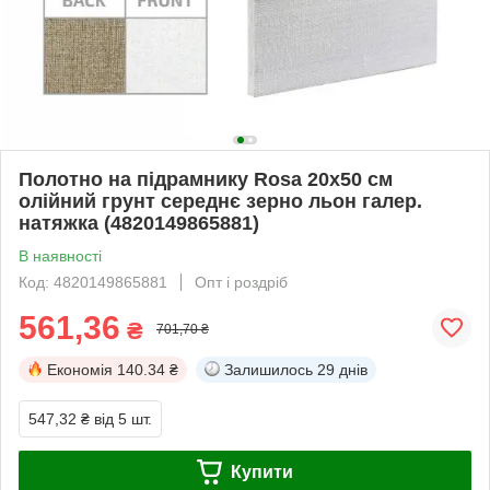
Полотно на підрамнику Rosa 20x50 см
олійний грунт середнє зерно льон галер.
натяжка (4820149865881)
В наявності
Код: 4820149865881
Опт і роздріб
561,36
₴
701,70 ₴
Економія
140.34 ₴
Залишилось
29 днів
547,32 ₴
від 5 шт.
Купити