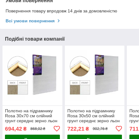
Умови повернення
Повернення товару впродовж 14 днів за домовленістю
Всі умови повернення
Подібні товари компанії
Полотно на підрамнику
Полотно на підрамнику
Поло
Rosa 30x70 см олійний
Rosa 30x50 см олійний
Rosa
грунт середнє зерно льон
грунт середнє зерно льон
грун
галер. натяжка
галер. натяжка
гале
694,42
722,21
711
₴
₴
868,02 ₴
902,76 ₴
(4820149866116)
(4820149851495)
(482