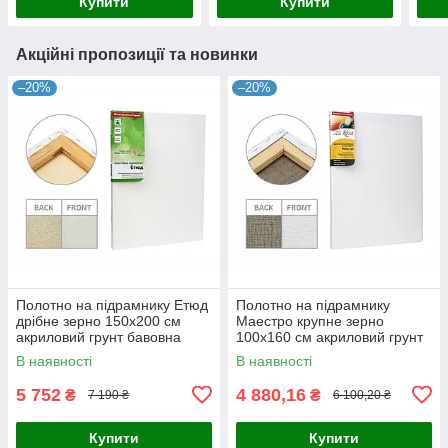
Купити
Купити
Акційні пропозиції та новинки
–20%
–20%
Полотно на підрамнику Етюд
Полотно на підрамнику
дрібне зерно 150x200 см
Маестро крупне зерно
акриловий грунт бавовна
100x160 см акриловий грунт
4820149880600
льон 4820149858142
В наявності
В наявності
5 752
4 880,16
₴
₴
7 190 ₴
6 100,20 ₴
Купити
Купити