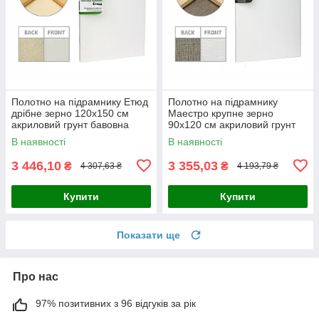
Полотно на підрамнику Етюд
Полотно на підрамнику
дрібне зерно 120x150 см
Маестро крупне зерно
акриловий грунт бавовна
90x120 см акриловий грунт
4820149870342
льон 4820149858029
В наявності
В наявності
3 446,10
3 355,03
₴
₴
4 307,63 ₴
4 193,79 ₴
Купити
Купити
Показати ще
Про нас
97% позитивних з 96 відгуків за рік