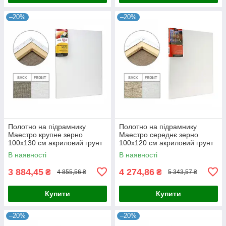
–20%
–20%
Полотно на підрамнику
Полотно на підрамнику
Маестро крупне зерно
Маестро середнє зерно
100x130 см акриловий грунт
100x120 см акриловий грунт
льон 4820149858128
льон 4820149860589
В наявності
В наявності
3 884,45
4 274,86
₴
₴
4 855,56 ₴
5 343,57 ₴
Купити
Купити
–20%
–20%