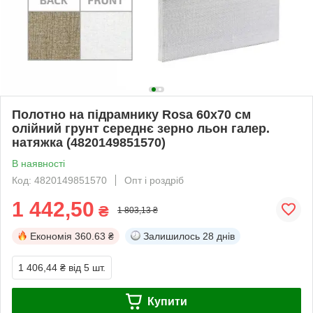
Полотно на підрамнику Rosa 60x70 см
олійний грунт середнє зерно льон галер.
натяжка (4820149851570)
В наявності
Код: 4820149851570
Опт і роздріб
1 442,50
₴
1 803,13 ₴
Економія
360.63 ₴
Залишилось
28 днів
1 406,44 ₴
від 5 шт.
Купити