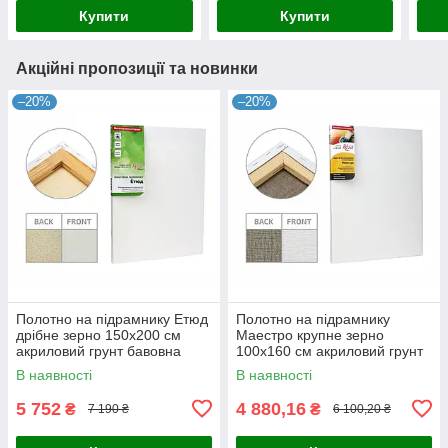
Купити
Купити
Акційні пропозиції та новинки
–20%
–20%
Полотно на підрамнику Етюд
Полотно на підрамнику
дрібне зерно 150x200 см
Маестро крупне зерно
акриловий грунт бавовна
100x160 см акриловий грунт
4820149880600
льон 4820149858142
В наявності
В наявності
5 752
4 880,16
₴
₴
7 190 ₴
6 100,20 ₴