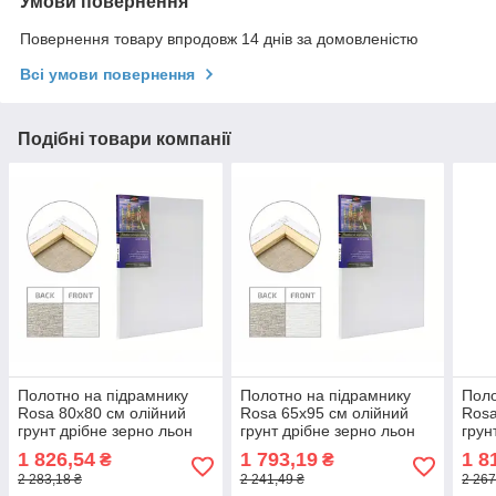
Умови повернення
Повернення товару впродовж 14 днів за домовленістю
Всі умови повернення
Подібні товари компанії
Полотно на підрамнику
Полотно на підрамнику
Поло
Rosa 80x80 см олійний
Rosa 65x95 см олійний
Rosa
грунт дрібне зерно льон
грунт дрібне зерно льон
грун
галер. натяжка
галер. натяжка
гале
1 826,54
1 793,19
1 8
₴
₴
(4820149862453)
(4820149862170)
(482
2 283,18 ₴
2 241,49 ₴
2 267