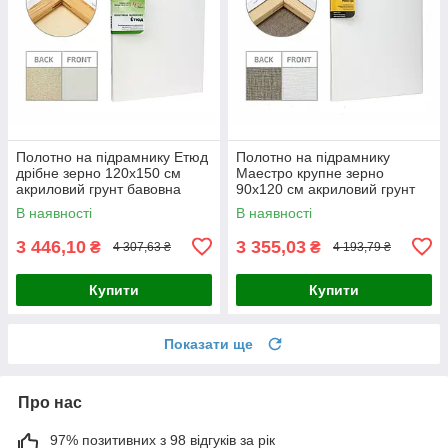
Полотно на підрамнику Етюд
Полотно на підрамнику
дрібне зерно 120x150 см
Маестро крупне зерно
акриловий грунт бавовна
90x120 см акриловий грунт
4820149870342
льон 4820149858029
В наявності
В наявності
3 446,10
3 355,03
₴
₴
4 307,63 ₴
4 193,79 ₴
Купити
Купити
Показати ще
Про нас
97% позитивних з 98 відгуків за рік