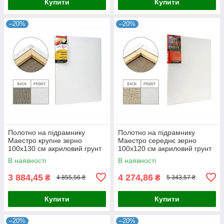
Купити
Купити
–20%
–20%
Полотно на підрамнику
Полотно на підрамнику
Маестро крупне зерно
Маестро середнє зерно
100x130 см акриловий грунт
100x120 см акриловий грунт
льон 4820149858128
льон 4820149860589
В наявності
В наявності
3 884,45
4 274,86
₴
₴
4 855,56 ₴
5 343,57 ₴
Купити
Купити
–20%
–20%