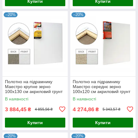
Купити
Купити
–20%
–20%
Полотно на підрамнику
Полотно на підрамнику
Маестро крупне зерно
Маестро середнє зерно
100x130 см акриловий грунт
100x120 см акриловий грунт
льон 4820149858128
льон 4820149860589
В наявності
В наявності
3 884,45
4 274,86
₴
₴
4 855,56 ₴
5 343,57 ₴
Купити
Купити
–20%
–20%