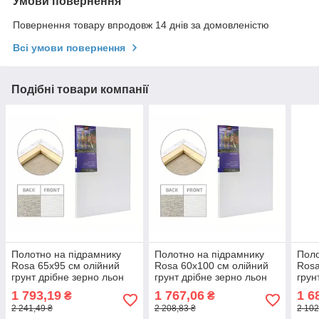
Умови повернення
Повернення товару впродовж 14 днів за домовленістю
Всі умови повернення
Подібні товари компанії
Полотно на підрамнику
Полотно на підрамнику
Поло
Rosa 65x95 см олійний
Rosa 60x100 см олійний
Rosa
грунт дрібне зерно льон
грунт дрібне зерно льон
грун
галер. натяжка
галер. натяжка
гале
1 793,19
1 767,06
1 6
₴
₴
(4820149862170)
(4820149861975)
(482
2 241,49 ₴
2 208,83 ₴
2 102