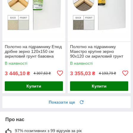
Полотно на підрамнику Етюд
Полотно на підрамнику
дрібне зерно 120x150 см
Маестро крупне зерно
акриловий грунт бавовна
90x120 см акриловий грунт
4820149870342
льон 4820149858029
В наявності
В наявності
3 446,10
3 355,03
₴
₴
4 307,63 ₴
4 193,79 ₴
Купити
Купити
Показати ще
Про нас
97% позитивних з 99 відгуків за рік