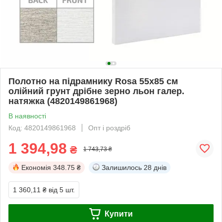
Полотно на підрамнику Rosa 55x85 см
олійний грунт дрібне зерно льон галер.
натяжка (4820149861968)
В наявності
Код: 4820149861968
Опт і роздріб
1 394,98
₴
1 743,73 ₴
Економія
348.75 ₴
Залишилось
28 днів
1 360,11 ₴
від 5 шт.
Купити