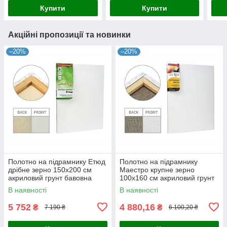
Купити
Купити
Акційні пропозиції та новинки
–20%
–20%
Полотно на підрамнику Етюд
Полотно на підрамнику
дрібне зерно 150x200 см
Маестро крупне зерно
акриловий грунт бавовна
100x160 см акриловий грунт
4820149880600
льон 4820149858142
В наявності
В наявності
5 752
4 880,16
₴
₴
7 190 ₴
6 100,20 ₴