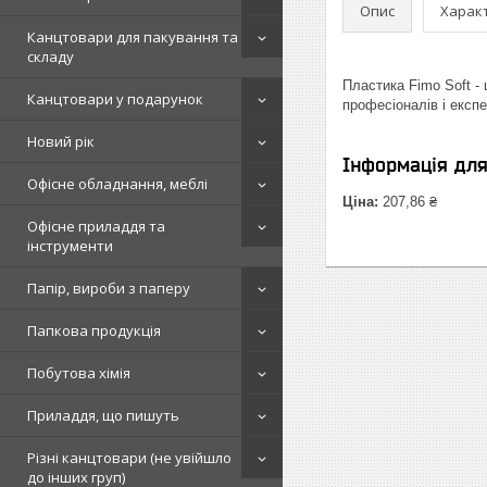
Опис
Харак
Канцтовари для пакування та
складу
Пластика Fimo Soft - 
Канцтовари у подарунок
професіоналів і експе
Новий рік
Інформація дл
Офісне обладнання, меблі
Ціна:
207,86 ₴
Офісне приладдя та
інструменти
Папір, вироби з паперу
Папкова продукція
Побутова хімія
Приладдя, що пишуть
Різні канцтовари (не увійшло
до інших груп)