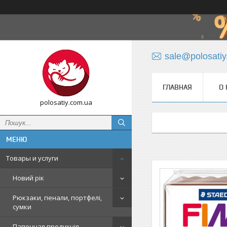
sale@polosati
ГЛАВНАЯ
О 
polosatiy.com.ua
Товары и услуги
Новий рік
Рюкзаки, пенали, портфелі,
сумки
Папочная продукція