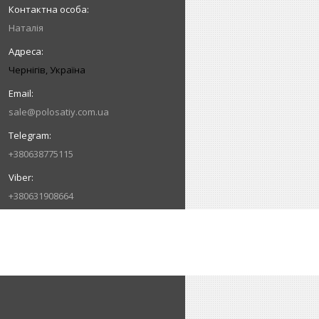
Наталія
Чернігів, Україна
sale@polosatiy.com.ua
+380638775115
+380631908664