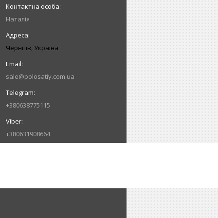
Наталія
Чернігів, Україна
sale@polosatiy.com.ua
+380638775115
+380631908664