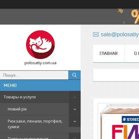
sale@polosati
ГЛАВНАЯ
О 
polosatiy.com.ua
Товары и услуги
Новий рік
Рюкзаки, пенали, портфелі,
сумки
Папочная продукція