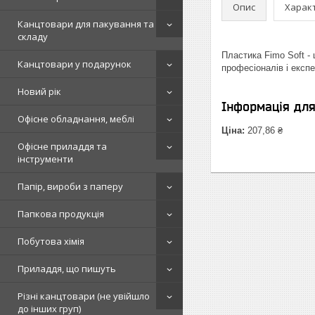
Опис
Харак
Канцтовари для пакування та
складу
Пластика Fimo Soft - 
Канцтовари у подарунок
професіоналів і експе
Новий рік
Інформація дл
Офісне обладнання, меблі
Ціна:
207,86 ₴
Офісне приладдя та
інструменти
Папір, вироби з паперу
Папкова продукція
Побутова хімія
Приладдя, що пишуть
Різні канцтовари (не увійшло
до інших груп)