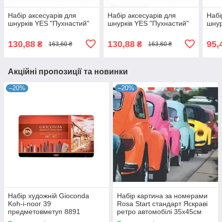
Набір аксесуарів для
Набір аксесуарів для
Набі
шнурків YES "Пухнастий"
шнурків YES "Пухнастий"
шнур
130,88
130,88
95,
₴
₴
163,60 ₴
163,60 ₴
Акційні пропозиції та новинки
–20%
–20%
Набір художній Gioconda
Набір картина за номерами
Koh-i-noor 39
Rosa Start стандарт Яскраві
предметовметуп 8891
ретро автомобілі 35х45см
(4823098514121)