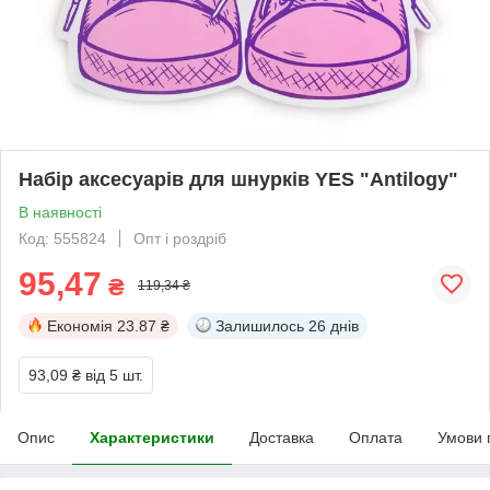
Набір аксесуарів для шнурків YES "Antilogy"
В наявності
Код: 555824
Опт і роздріб
95,47
₴
119,34 ₴
Економія
23.87 ₴
Залишилось
26 днів
93,09 ₴
від 5 шт.
Опис
Характеристики
Доставка
Оплата
Умови 