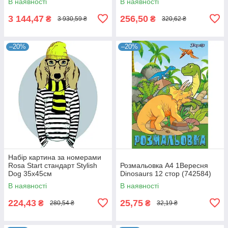
В наявності
В наявності
3 144,47
256,50
₴
₴
3 930,59 ₴
320,62 ₴
–20%
–20%
Набір картина за номерами
Rosa Start стандарт Stylish
Розмальовка А4 1Вересня
Dog 35х45см
Dinosaurs 12 стор (742584)
(4823098514244)
В наявності
В наявності
224,43
25,75
₴
₴
280,54 ₴
32,19 ₴