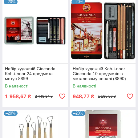
–20%
–20%
Набір художній Gioconda
Набір художній Koh-i-noor
Koh-i-noor 24 предмета
Gioconda 10 предметів в
метуп 8899
металевому пеналі (8890)
В наявності
В наявності
1 958,67
948,77
₴
₴
2 448,34 ₴
1 185,96 ₴
–20%
–20%