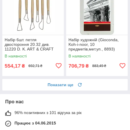
Набір 6шт. петля
Набір художній (Gioconda,
двостороння 20.32 див.
Koh-i-noor, 10
11220 D. K. ART & CRAFT
предметів,мет.уп., 8893)
В наявності
В наявності
554,17
706,79
₴
₴
692,71 ₴
883,49 ₴
Показати ще
Про нас
96% позитивних з 101 відгука за рік
Працює з 04.06.2015