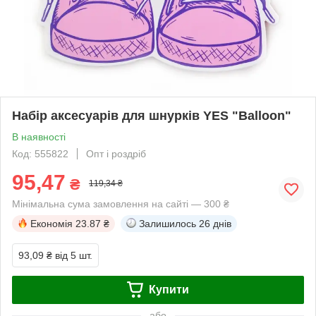
Набір аксесуарів для шнурків YES "Balloon"
В наявності
Код: 555822
Опт і роздріб
95,47
₴
119,34 ₴
Мінімальна сума замовлення на сайті — 300 ₴
Економія
23.87 ₴
Залишилось
26 днів
93,09 ₴
від 5 шт.
Купити
або