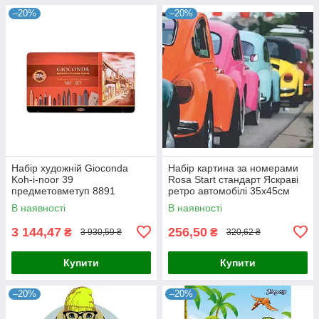
–20%
–20%
Набір художній Gioconda
Набір картина за номерами
Koh-i-noor 39
Rosa Start стандарт Яскраві
предметовметуп 8891
ретро автомобілі 35х45см
(4823098514121)
В наявності
В наявності
3 144,47
256,50
₴
₴
3 930,59 ₴
320,62 ₴
Купити
Купити
–20%
–20%