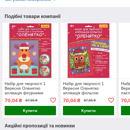
Подібні товари компанії
Набір для творчості 1
Набір для творчості 1
Набі
Вересня Оленятко
Вересня Оленятко
Вере
аплікація фігурними
аплікація фольгою
паєт
паєтками (954536)
(954543)
70,04
70,04
70,
₴
₴
87,55 ₴
87,55 ₴
Купити
Купити
Акційні пропозиції та новинки