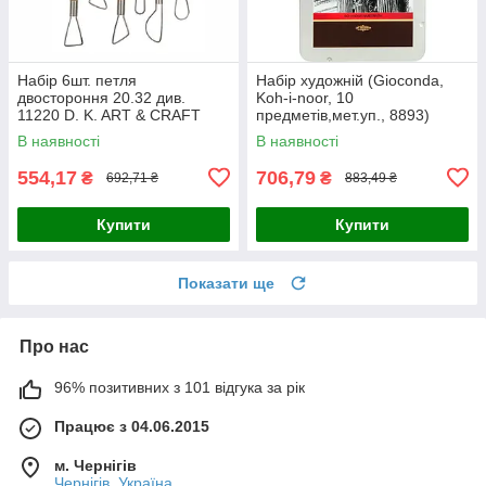
Набір 6шт. петля
Набір художній (Gioconda,
двостороння 20.32 див.
Koh-i-noor, 10
11220 D. K. ART & CRAFT
предметів,мет.уп., 8893)
В наявності
В наявності
554,17
706,79
₴
₴
692,71 ₴
883,49 ₴
Купити
Купити
Показати ще
Про нас
96% позитивних з 101 відгука за рік
Працює з 04.06.2015
м. Чернігів
Чернігів, Україна