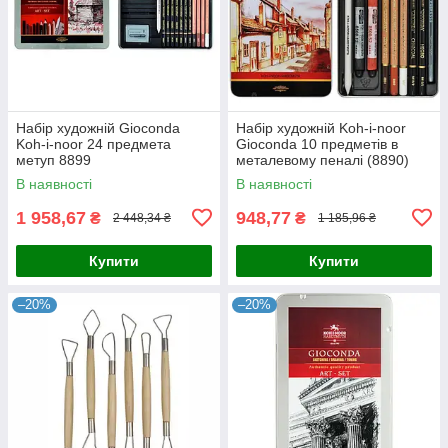
Набір художній Gioconda
Набір художній Koh-i-noor
Koh-i-noor 24 предмета
Gioconda 10 предметів в
метуп 8899
металевому пеналі (8890)
В наявності
В наявності
1 958,67
948,77
₴
₴
2 448,34 ₴
1 185,96 ₴
Купити
Купити
–20%
–20%