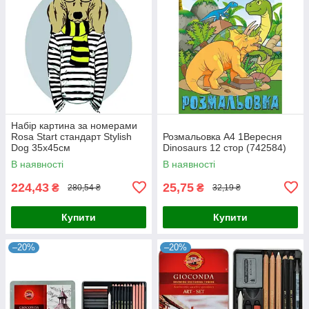
Набір картина за номерами
Rosa Start стандарт Stylish
Розмальовка А4 1Вересня
Dog 35х45см
Dinosaurs 12 стор (742584)
(4823098514244)
В наявності
В наявності
224,43
25,75
₴
₴
280,54 ₴
32,19 ₴
Купити
Купити
–20%
–20%