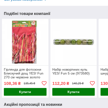
Подібні товари компанії
Гірлянда для фотозони
Набір новорічних куль
Набі
Блискучий дощ YES! Fun
YES! Fun 5 см (973580)
шнур
270 см червоне золото
(980313)
108,36
112,20
130
₴
₴
135,45 ₴
140,25 ₴
Купити
Купити
Акційні пропозиції та новинки