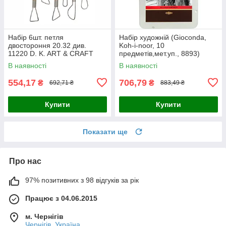
Набір 6шт. петля
Набір художній (Gioconda,
двостороння 20.32 див.
Koh-i-noor, 10
11220 D. K. ART & CRAFT
предметів,мет.уп., 8893)
В наявності
В наявності
554,17
706,79
₴
₴
692,71 ₴
883,49 ₴
Купити
Купити
Показати ще
Про нас
97% позитивних з 98 відгуків за рік
Працює з 04.06.2015
м. Чернігів
Чернігів, Україна