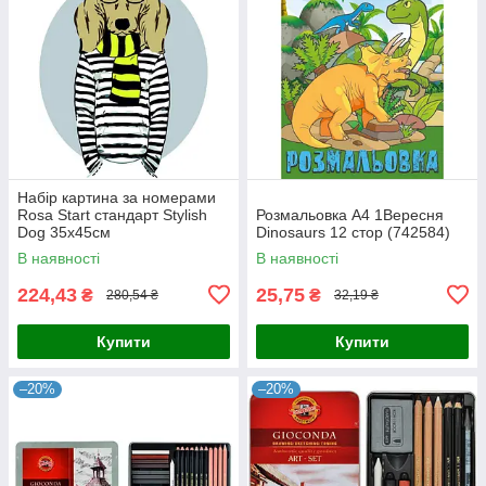
Набір картина за номерами
Rosa Start стандарт Stylish
Розмальовка А4 1Вересня
Dog 35х45см
Dinosaurs 12 стор (742584)
(4823098514244)
В наявності
В наявності
224,43
25,75
₴
₴
280,54 ₴
32,19 ₴
Купити
Купити
–20%
–20%