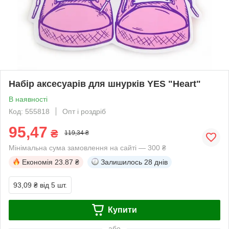
Набір аксесуарів для шнурків YES "Heart"
В наявності
Код: 555818
Опт і роздріб
95,47
₴
119,34 ₴
Мінімальна сума замовлення на сайті — 300 ₴
Економія
23.87 ₴
Залишилось
28 днів
93,09 ₴
від 5 шт.
Купити
або