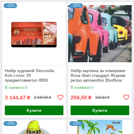
–20%
–20%
Набір художній Gioconda
Набір картина за номерами
Koh-i-noor 39
Rosa Start стандарт Яскраві
предметовметуп 8891
ретро автомобілі 35х45см
(4823098514121)
В наявності
В наявності
3 144,47
256,50
₴
₴
3 930,59 ₴
320,62 ₴
Купити
Купити
–20%
–20%