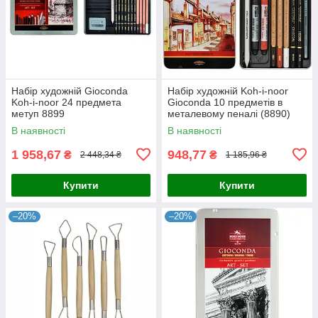
Набір художній Gioconda
Набір художній Koh-i-noor
Koh-i-noor 24 предмета
Gioconda 10 предметів в
метуп 8899
металевому пеналі (8890)
В наявності
В наявності
1 958,67
948,77
₴
₴
2 448,34 ₴
1 185,96 ₴
Купити
Купити
–20%
–20%