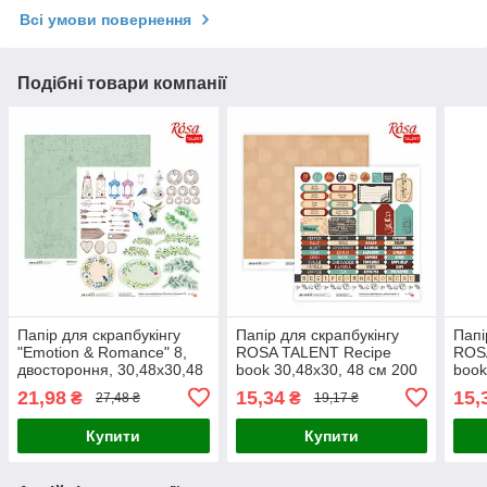
Всі умови повернення
Подібні товари компанії
Папір для скрапбукінгу
Папір для скрапбукінгу
Папі
"Emotion & Romance" 8,
ROSA TALENT Recipe
ROS
двостороння, 30,48х30,48
book 30,48х30, 48 см 200
book
см, 200г/м2, ROSA
г/м2 двостороння
г/м2
21,98
15,34
15,
₴
₴
27,48 ₴
19,17 ₴
TALENT
(4823064954319)
(482
Купити
Купити