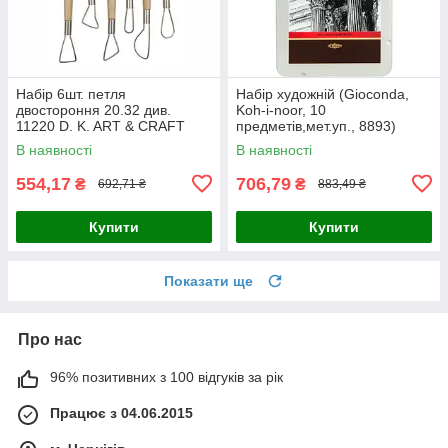
Набір 6шт. петля
Набір художній (Gioconda,
двостороння 20.32 див.
Koh-i-noor, 10
11220 D. K. ART & CRAFT
предметів,мет.уп., 8893)
В наявності
В наявності
554,17
706,79
₴
₴
692,71 ₴
883,49 ₴
Купити
Купити
Показати ще
Про нас
96% позитивних з 100 відгуків за рік
Працює з 04.06.2015