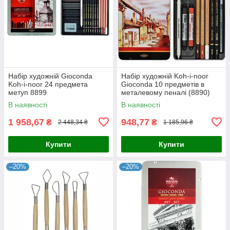
Набір художній Gioconda
Набір художній Koh-i-noor
Koh-i-noor 24 предмета
Gioconda 10 предметів в
метуп 8899
металевому пеналі (8890)
В наявності
В наявності
1 958,67
948,77
₴
₴
2 448,34 ₴
1 185,96 ₴
Купити
Купити
–20%
–20%