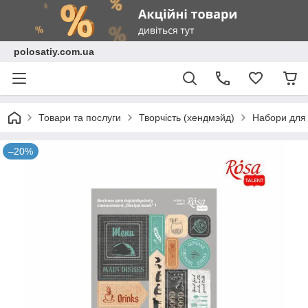
polosatiy.com.ua
Товари та послуги
Творчість (хендмэйд)
Набори для 
–20%