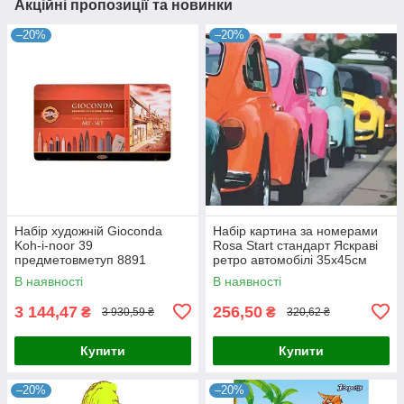
Акційні пропозиції та новинки
–20%
–20%
Набір художній Gioconda
Набір картина за номерами
Koh-i-noor 39
Rosa Start стандарт Яскраві
предметовметуп 8891
ретро автомобілі 35х45см
(4823098514121)
В наявності
В наявності
3 144,47
256,50
₴
₴
3 930,59 ₴
320,62 ₴
Купити
Купити
–20%
–20%