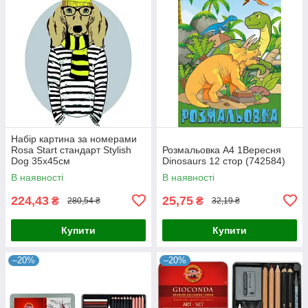
Набір картина за номерами
Rosa Start стандарт Stylish
Розмальовка А4 1Вересня
Dog 35х45см
Dinosaurs 12 стор (742584)
(4823098514244)
В наявності
В наявності
224,43
25,75
₴
₴
280,54 ₴
32,19 ₴
Купити
Купити
–20%
–20%