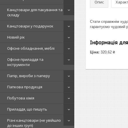
Опис
Харак
Канцтовари для пакування та
складу
Стати справжнім худ
Канцтовари у подарунок
гарантуємо чудовий ре
Новий рік
Інформація дл
Офісне обладнання, меблі
Ціна:
320,62 ₴
Офісне приладдя та
інструменти
Папір, вироби з паперу
Папкова продукція
Побутова хімія
Приладдя, що пишуть
Різні канцтовари (не увійшло
до інших груп)