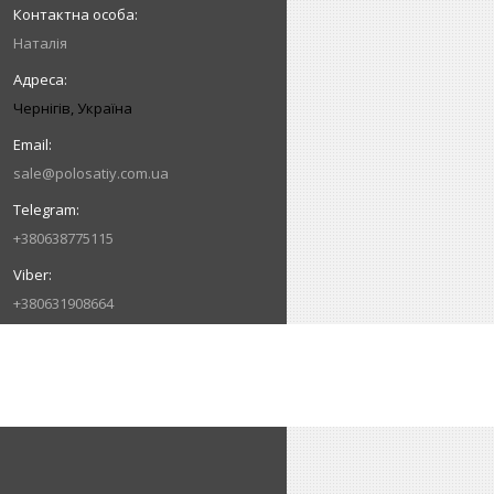
Наталія
Чернігів, Україна
sale@polosatiy.com.ua
+380638775115
+380631908664