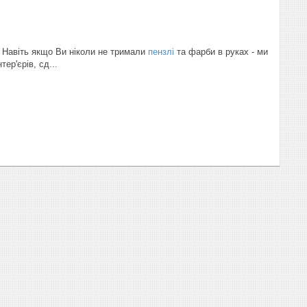
Навіть якщо Ви ніколи не тримали
пензлі
та фарби в руках - ми
ер'єрів, сд...