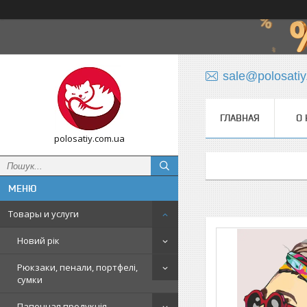
sale@polosati
ГЛАВНАЯ
О 
polosatiy.com.ua
Товары и услуги
Новий рік
Рюкзаки, пенали, портфелі,
сумки
Папочная продукція