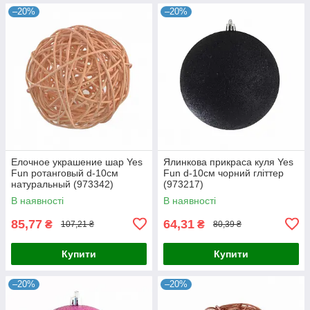
–20%
–20%
Елочное украшение шар Yes
Ялинкова прикраса куля Yes
Fun ротанговый d-10см
Fun d-10см чорний гліттер
натуральный (973342)
(973217)
В наявності
В наявності
85,77
64,31
₴
₴
107,21 ₴
80,39 ₴
Купити
Купити
–20%
–20%