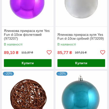
Ялинкова прикраса куля Yes
Fun d-10см фіолетовий
Ялинкова прикраса куля Yes
(973207)
Fun d-10см срібний (973209)
В наявності
В наявності
89,10
85,77
₴
₴
111,37 ₴
107,21 ₴
Купити
Купити
–20%
–20%