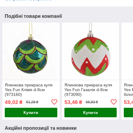
Подібні товари компанії
Ялинкова прикраса куля
Ялинкова прикраса куля
Ялин
Yes Fun Клівія d-8см
Yes Fun Газалія d-8см
Yes 
(973160)
(973090)
біло
(972
49,02
53,46
53,
₴
₴
61,28 ₴
66,83 ₴
Купити
Купити
Акційні пропозиції та новинки