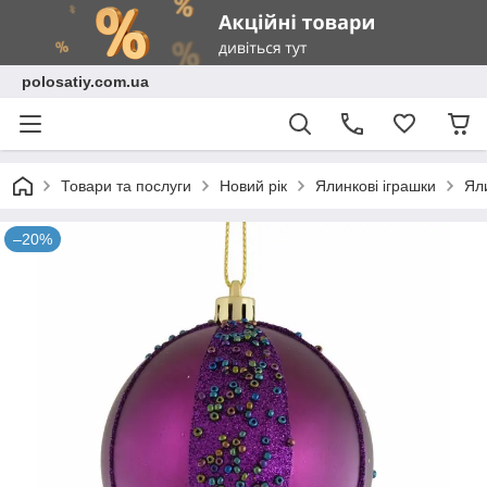
polosatiy.com.ua
Товари та послуги
Новий рік
Ялинкові іграшки
Ял
–20%