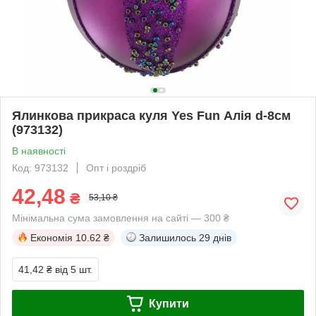
Ялинкова прикраса куля Yes Fun Алія d-8см
(973132)
В наявності
Код: 973132
Опт і роздріб
42,48
₴
53,10 ₴
Мінімальна сума замовлення на сайті — 300 ₴
Економія
10.62 ₴
Залишилось
29 днів
41,42 ₴
від 5 шт.
Купити