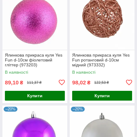
Ялинкова прикраса куля Yes
Ялинкова прикраса куля Yes
Fun d-10см фіолетовий
Fun ротанговий d-10см
гліттер (973203)
мідний (973332)
В наявності
В наявності
89,10
98,02
₴
₴
111,37 ₴
122,53 ₴
Купити
Купити
–20%
–20%