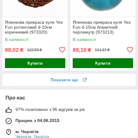
Ялинкова прикраса куля Yes
Ялинкова прикраса куля Yes
Fun ротанговий d-10см
Fun d-10см блакитний
коричневий (973320)
перламутр (973213)
В наявності
В наявності
98,02
89,10
₴
₴
122,53 ₴
111,37 ₴
Купити
Купити
Показати ще
Про нас
97% позитивних з 96 відгуків за рік
Працює з 04.06.2015
м. Чернігів
Чернігів, Україна