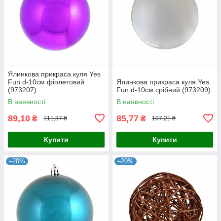
Ялинкова прикраса куля Yes
Fun d-10см фіолетовий
Ялинкова прикраса куля Yes
(973207)
Fun d-10см срібний (973209)
В наявності
В наявності
89,10
85,77
₴
₴
111,37 ₴
107,21 ₴
Купити
Купити
–20%
–20%