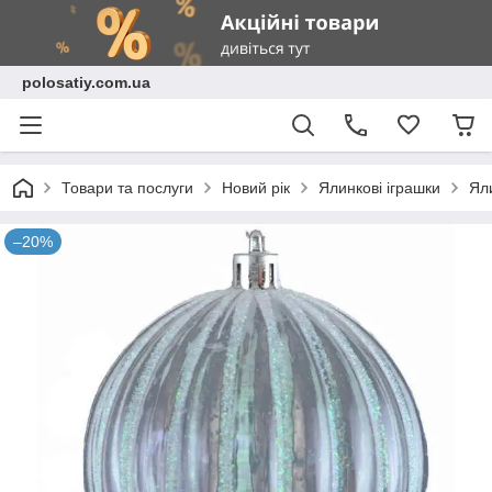
polosatiy.com.ua
Товари та послуги
Новий рік
Ялинкові іграшки
Ял
–20%