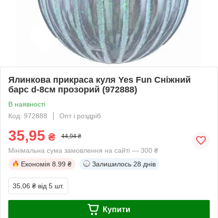
Ялинкова прикраса куля Yes Fun Сніжний
барс d-8см прозорий (972888)
В наявності
Код: 972888
Опт і роздріб
35,95
₴
44,94 ₴
Мінімальна сума замовлення на сайті — 300 ₴
Економія
8.99 ₴
Залишилось
28 днів
35,06 ₴
від 5 шт.
Купити