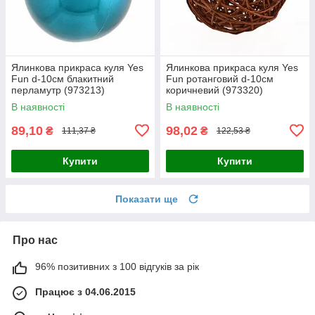
Ялинкова прикраса куля Yes
Ялинкова прикраса куля Yes
Fun d-10см блакитний
Fun ротанговий d-10см
перламутр (973213)
коричневий (973320)
В наявності
В наявності
89,10
98,02
₴
₴
111,37 ₴
122,53 ₴
Купити
Купити
Показати ще
Про нас
96% позитивних з 100 відгуків за рік
Працює з 04.06.2015