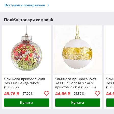
Всі умови повернення
Подібні товари компанії
Ялинкова прикраса куля
Ялинкова прикраса куля
Ялин
Yes Fun Ванда d-8см
Yes Fun Золота зірка з
Yes 
(973087)
принтом d-8см (972936)
(973
45,76
44,66
44,
₴
₴
57,20 ₴
55,82 ₴
Купити
Купити