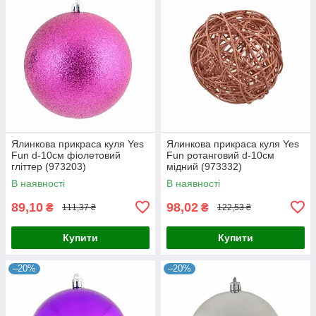
Ялинкова прикраса куля Yes
Ялинкова прикраса куля Yes
Fun d-10см фіолетовий
Fun ротанговий d-10см
гліттер (973203)
мідний (973332)
В наявності
В наявності
89,10
98,02
₴
₴
111,37 ₴
122,53 ₴
Купити
Купити
–20%
–20%