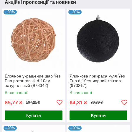
Акційні пропозиції та новинки
–20%
–20%
Елочное украшение шар Yes
Ялинкова прикраса куля Yes
Fun ротанговый d-10см
Fun d-10см чорний гліттер
натуральный (973342)
(973217)
В наявності
В наявності
85,77
64,31
₴
₴
107,21 ₴
80,39 ₴
Купити
Купити
–20%
–20%