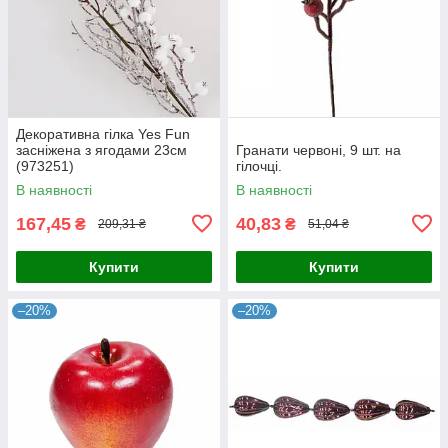
Декоративна гілка Yes Fun
засніжена з ягодами 23см
Гранати червоні, 9 шт. на
(973251)
гілочці.
В наявності
В наявності
167,45
40,83
₴
₴
209,31 ₴
51,04 ₴
Купити
Купити
–20%
–20%