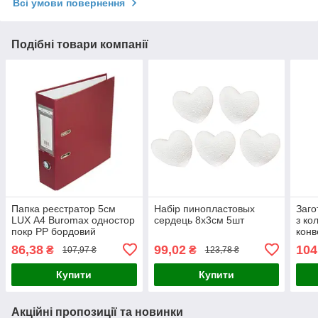
Всі умови повернення
Подібні товари компанії
Папка реєстратор 5см
Набір пинопластовых
Заго
LUX А4 Buromax одностор
сердець 8х3см 5шт
з ко
покр РР бордовий
конв
BM.3012-13c
10.5
86,38
99,02
104
₴
₴
107,97 ₴
123,78 ₴
Купити
Купити
Акційні пропозиції та новинки