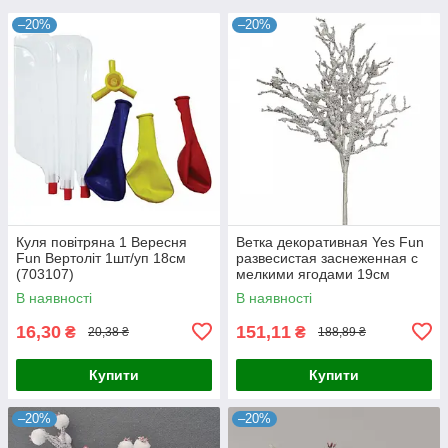
–20%
–20%
Куля повітряна 1 Вересня
Ветка декоративная Yes Fun
Fun Вертоліт 1шт/уп 18см
развесистая заснеженная с
(703107)
мелкими ягодами 19см
(973257)
В наявності
В наявності
16,30
151,11
₴
₴
20,38 ₴
188,89 ₴
Купити
Купити
–20%
–20%