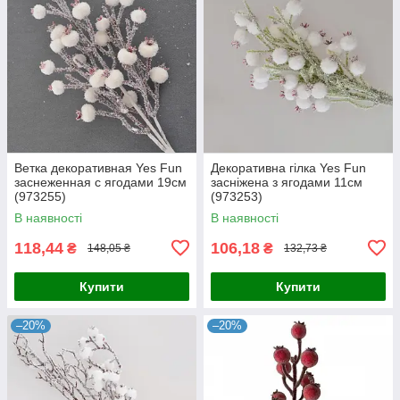
Ветка декоративная Yes Fun
Декоративна гілка Yes Fun
заснеженная с ягодами 19см
засніжена з ягодами 11см
(973255)
(973253)
В наявності
В наявності
118,44
106,18
₴
₴
148,05 ₴
132,73 ₴
Купити
Купити
–20%
–20%