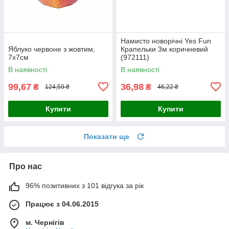
Намисто новорічні Yes Fun
Яблуко червоне з жовтим,
Крапельки 3м коричневий
7х7см
(972111)
В наявності
В наявності
99,67
36,98
₴
₴
124,59 ₴
46,22 ₴
Купити
Купити
Показати ще
Про нас
96% позитивних з 101 відгука за рік
Працює з 04.06.2015
м. Чернігів